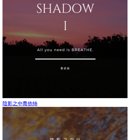
陰影之中
喬依絲