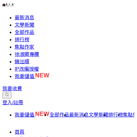
最新消息
文學新聞
全部作品
排行榜
焦點作家
徐淑卿專欄
鏡出版
IP改編授權
我要儲值
我要收費
登入/註冊
我要儲值
全部作品
最新消息
文學新聞
排行榜
焦點
首頁