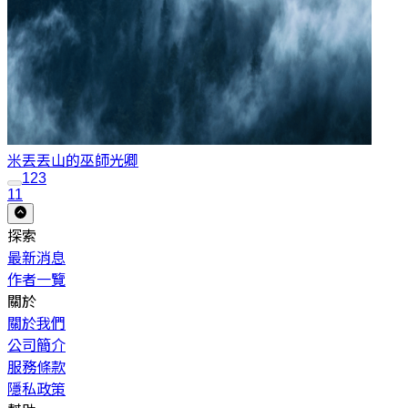
米丟丟山的巫師
光卿
1
2
3
11
探索
最新消息
作者一覽
關於
關於我們
公司簡介
服務條款
隱私政策