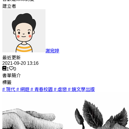
建立者
謝宛婷
最近更新
2021-09-20 13:16
1
0
書單簡介
標籤
# 現代
# 網遊
# 青春校園
# 虐戀
# 鏡文學出版