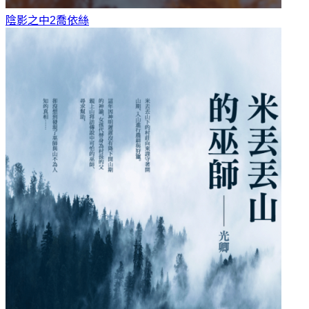
陰影之中2
喬依絲