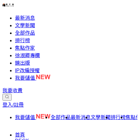
最新消息
文學新聞
全部作品
排行榜
焦點作家
徐淑卿專欄
鏡出版
IP改編授權
我要儲值
我要收費
登入/註冊
我要儲值
全部作品
最新消息
文學新聞
排行榜
焦點
首頁