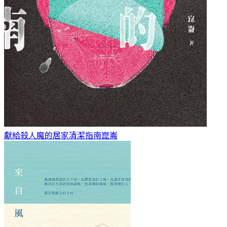
獻給殺人魔的居家清潔指南
崑崙