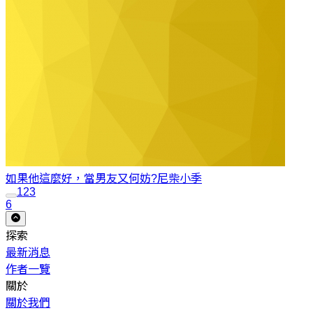
如果他這麼好，當男友又何妨?
尼柴小季
1
2
3
6
探索
最新消息
作者一覽
關於
關於我們