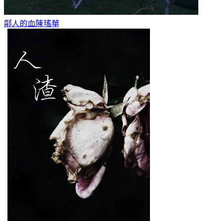
鄰人的血
陳瑤華