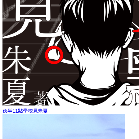
夜半11點學校見
朱夏