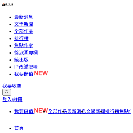
最新消息
文學新聞
全部作品
排行榜
焦點作家
徐淑卿專欄
鏡出版
IP改編授權
我要儲值
我要收費
登入/註冊
我要儲值
全部作品
最新消息
文學新聞
排行榜
焦點
首頁