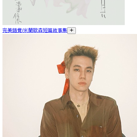
完美錯覺/米蘭歐森短篇故事集