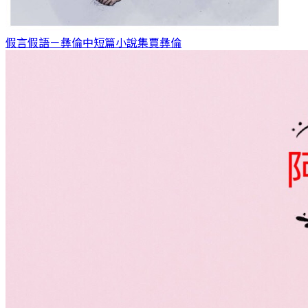
假言假語－彝倫中短篇小說集
賈彝倫