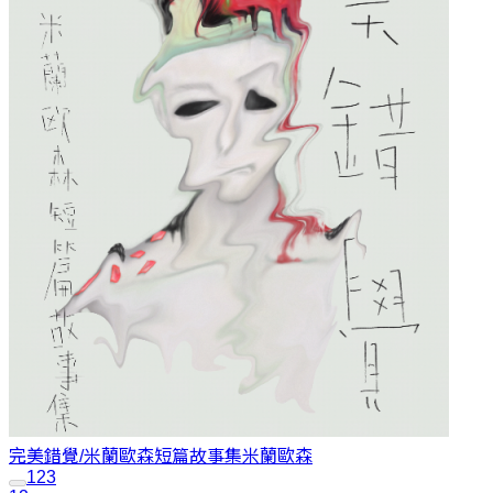
完美錯覺/米蘭歐森短篇故事集
米蘭歐森
1
2
3