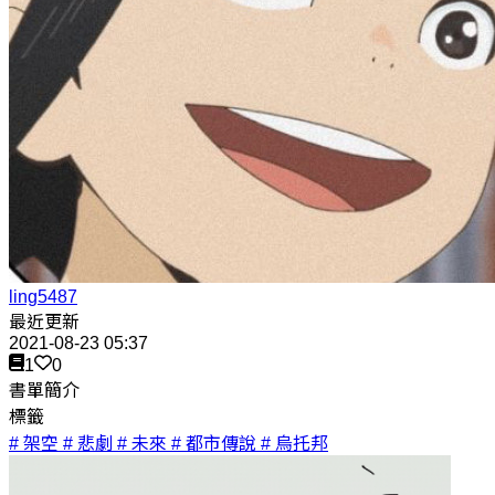
ling5487
最近更新
2021-08-23 05:37
1
0
書單簡介
標籤
# 架空
# 悲劇
# 未來
# 都市傳說
# 烏托邦