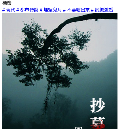
標籤
# 現代
# 都市傳說
# 埋冤鬼月
# 不要唸出來
# 試膽遊戲