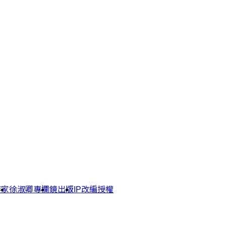
作家
徐淑卿專欄
鏡出版
IP改編授權