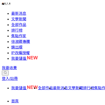
最新消息
文學新聞
全部作品
排行榜
焦點作家
徐淑卿專欄
鏡出版
IP改編授權
我要儲值
我要收費
登入/註冊
我要儲值
全部作品
最新消息
文學新聞
排行榜
焦點
首頁