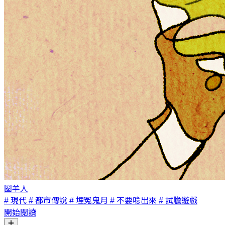
圈羊人
# 現代
# 都市傳說
# 埋冤鬼月
# 不要唸出來
# 試膽遊戲
開始閱讀