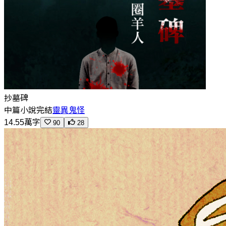
抄墓碑
中篇小說
完結
靈異鬼怪
14.55萬字
90
28