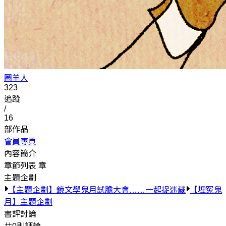
圈羊人
323
追蹤
/
16
部作品
會員專頁
內容簡介
章節列表
章
主題企劃
【主題企劃】鏡文學鬼月試膽大會……一起捉迷藏
【埋冤鬼
月】主題企劃
書評討論