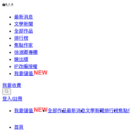
最新消息
文學新聞
全部作品
排行榜
焦點作家
徐淑卿專欄
鏡出版
IP改編授權
我要儲值
我要收費
登入/註冊
我要儲值
全部作品
最新消息
文學新聞
排行榜
焦點
首頁