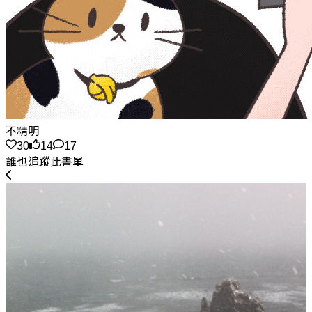
不精明
30
14
17
誰也追蹤此書單