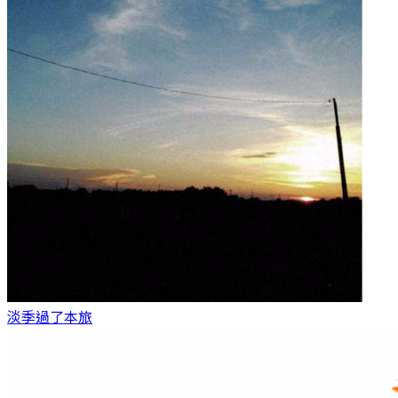
淡季過了
本旅