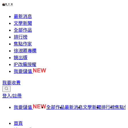
最新消息
文學新聞
全部作品
排行榜
焦點作家
徐淑卿專欄
鏡出版
IP改編授權
我要儲值
我要收費
登入/註冊
我要儲值
全部作品
最新消息
文學新聞
排行榜
焦點
首頁