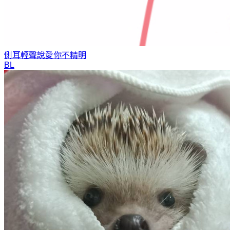
側耳輕聲說愛你
不精明
BL