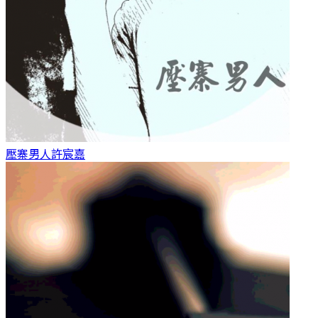
壓寨男人
許宸嘉