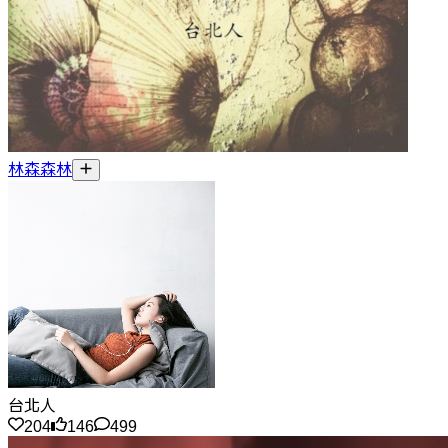
林森森林
台北人
204
146
499