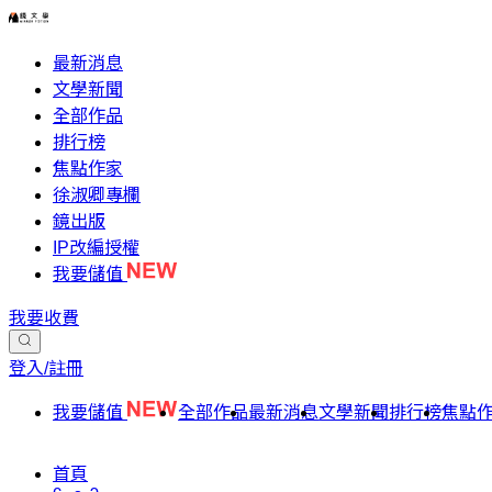
最新消息
文學新聞
全部作品
排行榜
焦點作家
徐淑卿專欄
鏡出版
IP改編授權
我要儲值
我要收費
登入/註冊
我要儲值
全部作品
最新消息
文學新聞
排行榜
焦點
首頁