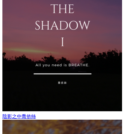
陰影之中
喬依絲