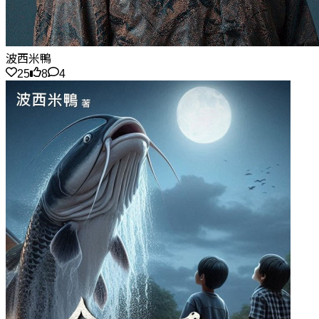
波西米鴨
25
8
4