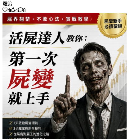
羅策
4
4
8