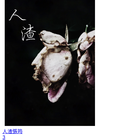
人渣
張筠
3