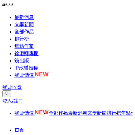
最新消息
文學新聞
全部作品
排行榜
焦點作家
徐淑卿專欄
鏡出版
IP改編授權
我要儲值
我要收費
登入/註冊
我要儲值
全部作品
最新消息
文學新聞
排行榜
焦點
首頁