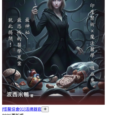
[怪醫協會01]活摘器官