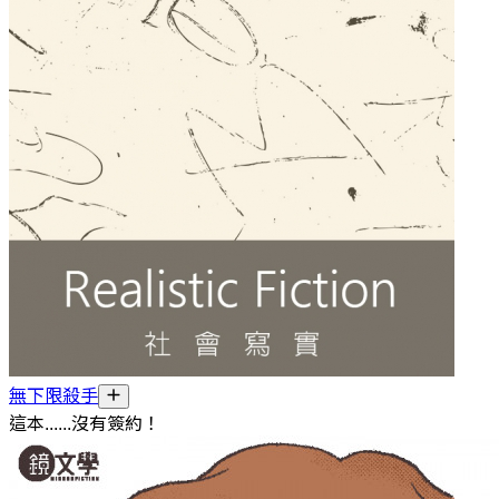
無下限殺手
這本......沒有簽約！