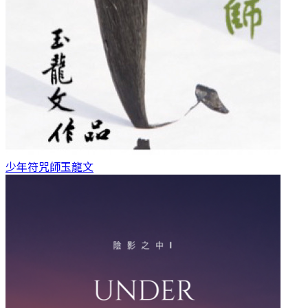
少年符咒師
玉龍文