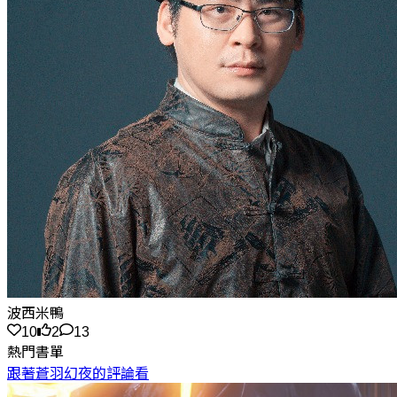
波西米鴨
10
2
13
熱門書單
跟著蒼羽幻夜的評論看