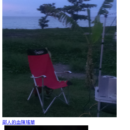
鄰人的血
陳瑤華