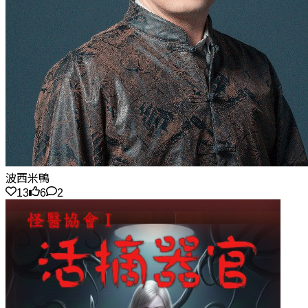
波西米鴨
13
6
2