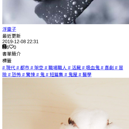
浮靈子
最近更新
2019-12-08 22:31
6
0
書單簡介
標籤
# 現代
# 都市
# 架空
# 職場職人
# 活屍
# 吸血鬼
# 喜劇
# 冒
險
# 恐怖
# 驚悚
# 鬼
# 短篇集
# 鬼屋
# 醫學