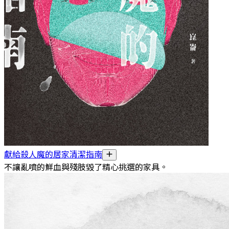
獻給殺人魔的居家清潔指南
不讓亂噴的鮮血與殘肢毀了精心挑選的家具。