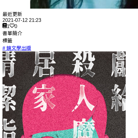
最近更新
2021-07-12 21:23
1
0
書單簡介
標籤
# 鏡文學出版