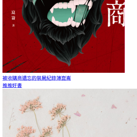
被收購商遺忘的裝屍紀錄簿
崑崙
推推好書