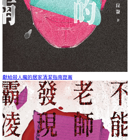
獻給殺人魔的居家清潔指南
崑崙