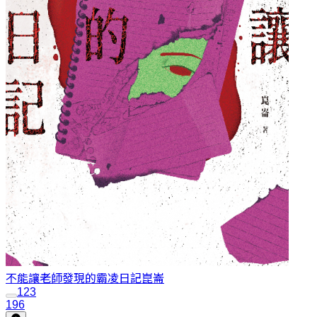
不能讓老師發現的霸凌日記
崑崙
1
2
3
196