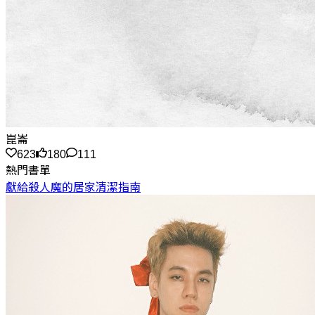
崑崙
623
180
111
熱門書單
獻給殺人魔的居家清潔指南