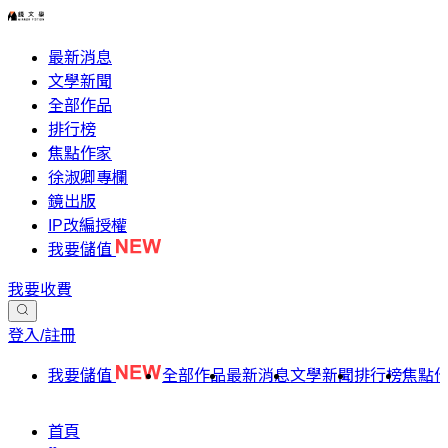
最新消息
文學新聞
全部作品
排行榜
焦點作家
徐淑卿專欄
鏡出版
IP改編授權
我要儲值
我要收費
登入/註冊
我要儲值
全部作品
最新消息
文學新聞
排行榜
焦點
首頁