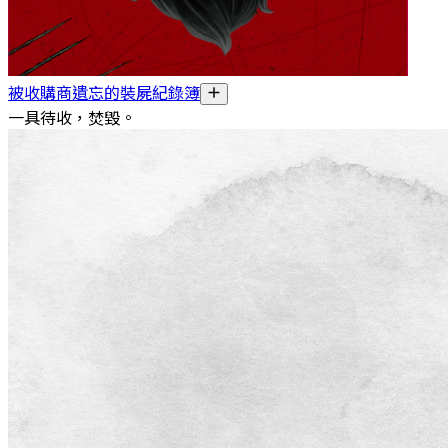
被收購商遺忘的裝屍紀錄簿
一具待收，焚毀。