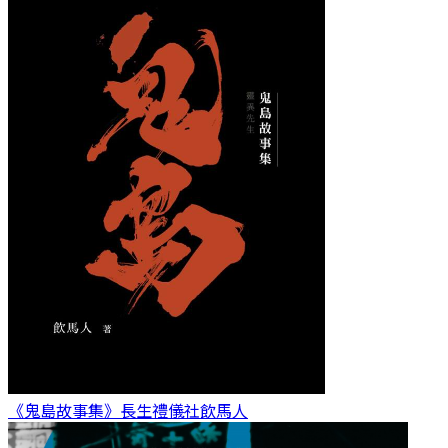
《鬼島故事集》長生禮儀社
飲馬人