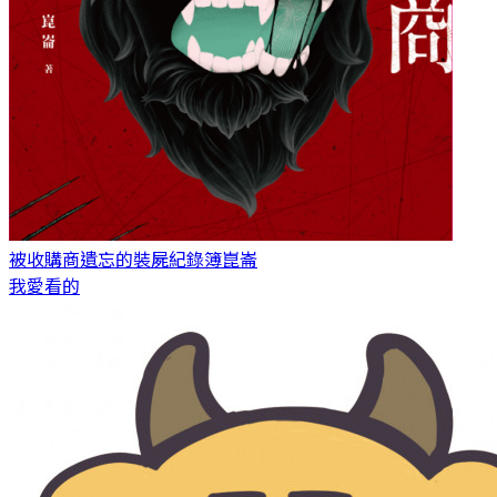
被收購商遺忘的裝屍紀錄簿
崑崙
我愛看的