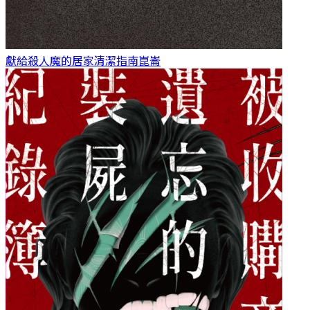
獻給殺人魔的居家清潔指南
崑崙