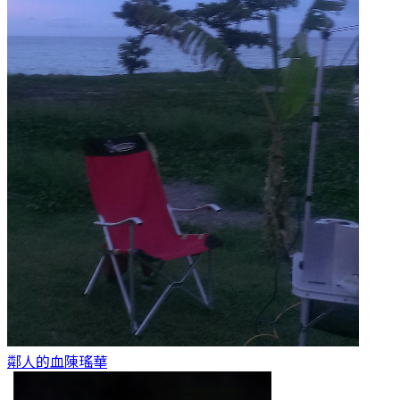
鄰人的血
陳瑤華