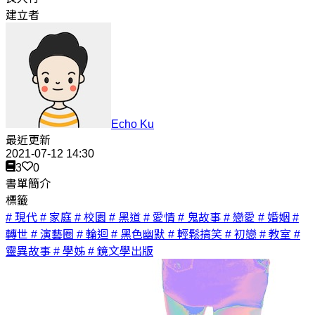
建立者
Echo Ku
最近更新
2021-07-12 14:30
3
0
書單簡介
標籤
# 現代
# 家庭
# 校園
# 黑道
# 愛情
# 鬼故事
# 戀愛
# 婚姻
#
轉世
# 演藝圈
# 輪迴
# 黑色幽默
# 輕鬆搞笑
# 初戀
# 教室
#
靈異故事
# 學姊
# 鏡文學出版