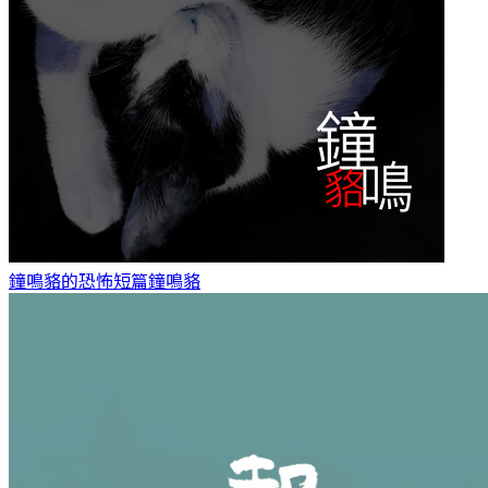
鐘鳴貉的恐怖短篇
鐘鳴貉