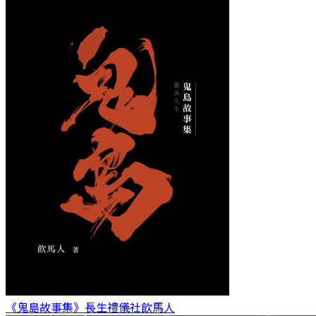
《鬼島故事集》長生禮儀社
飲馬人