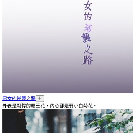
惡女的逆襲之路
外表是剽悍的霸王花，內心卻是弱小白菊花。