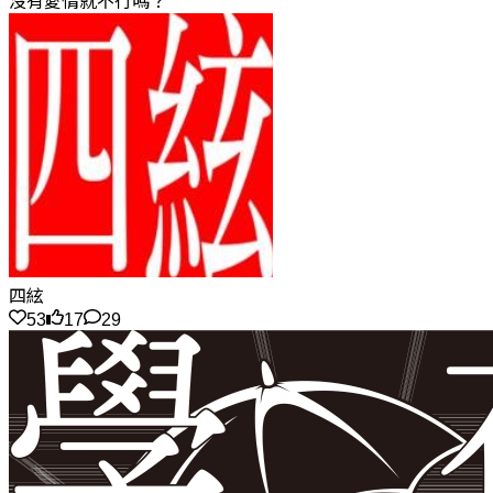
沒有愛情就不行嗎？
四絃
53
17
29