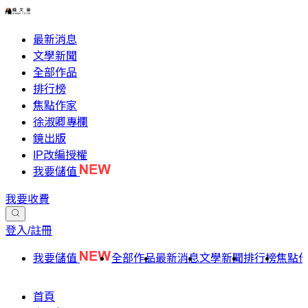
最新消息
文學新聞
全部作品
排行榜
焦點作家
徐淑卿專欄
鏡出版
IP改編授權
我要儲值
我要收費
登入/註冊
我要儲值
全部作品
最新消息
文學新聞
排行榜
焦點
首頁