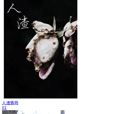
人渣
張筠
01