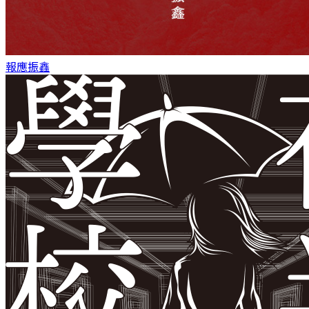
報應
振鑫