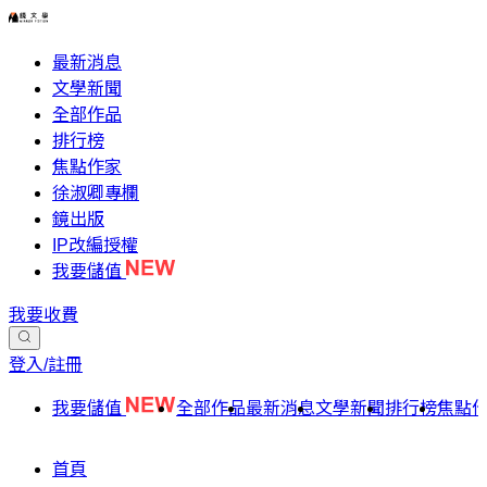
最新消息
文學新聞
全部作品
排行榜
焦點作家
徐淑卿專欄
鏡出版
IP改編授權
我要儲值
我要收費
登入/註冊
我要儲值
全部作品
最新消息
文學新聞
排行榜
焦點
首頁