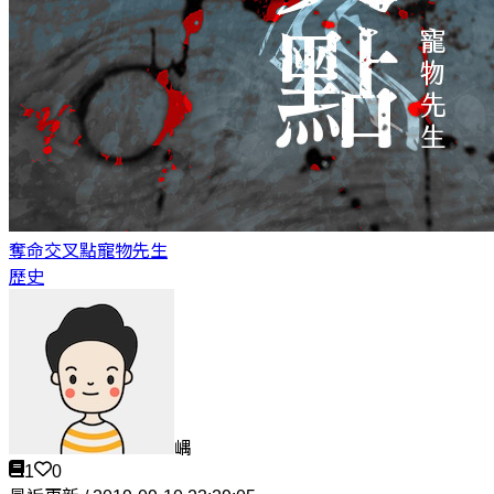
奪命交叉點
寵物先生
歷史
嵎
1
0