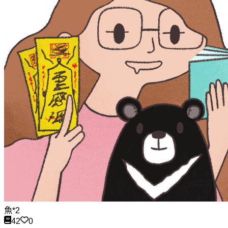
魚*2
42
0