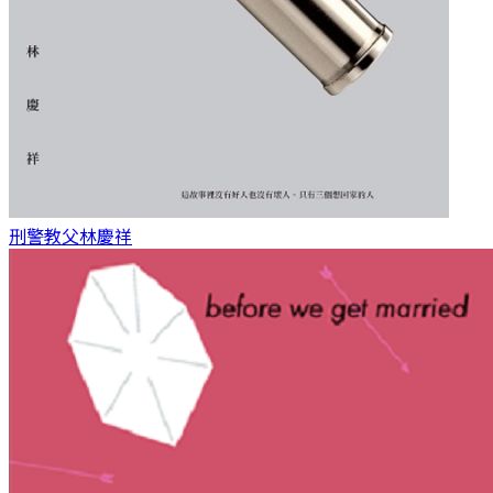
刑警教父
林慶祥