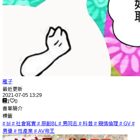
雁子
最近更新
2021-07-05 13:29
1
0
書單簡介
標籤
# bl
# 社會寫實
# 原創BL
# 男同志
# 科普
# 親情倫理
# GV
#
男優
# 性產業
# AV帝王