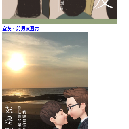
室友‧前男友
瀝青