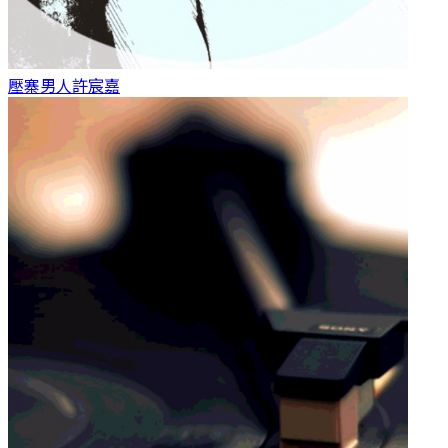
壓寨男人
許宸嘉