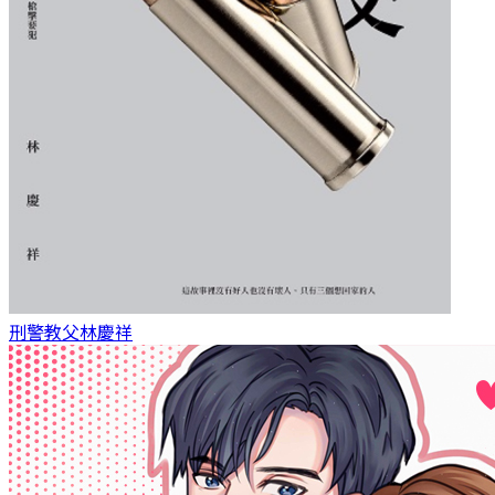
刑警教父
林慶祥