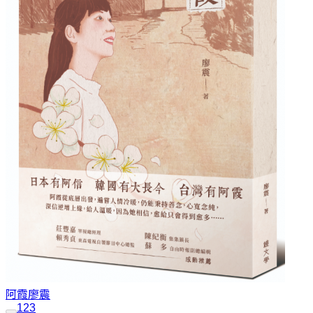
阿霞
廖震
1
2
3