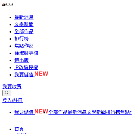
最新消息
文學新聞
全部作品
排行榜
焦點作家
徐淑卿專欄
鏡出版
IP改編授權
我要儲值
我要收費
登入/註冊
我要儲值
全部作品
最新消息
文學新聞
排行榜
焦點
首頁