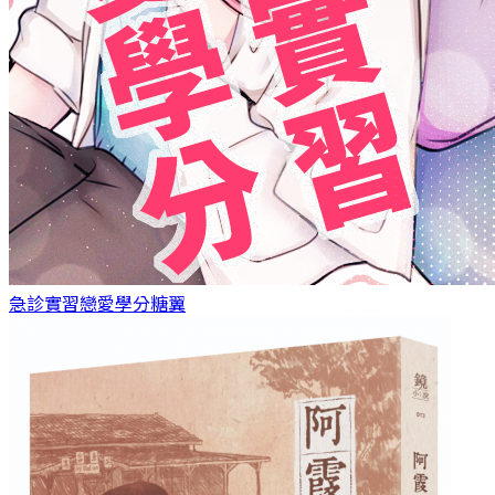
急診實習戀愛學分
糖翼