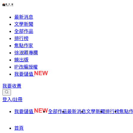
最新消息
文學新聞
全部作品
排行榜
焦點作家
徐淑卿專欄
鏡出版
IP改編授權
我要儲值
我要收費
登入/註冊
我要儲值
全部作品
最新消息
文學新聞
排行榜
焦點
首頁