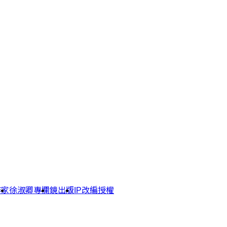
作家
徐淑卿專欄
鏡出版
IP改編授權