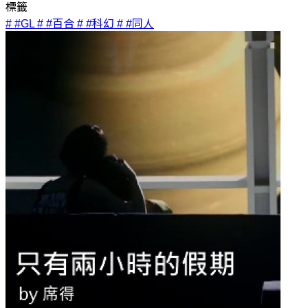
標籤
# #GL
# #百合
# #科幻
# #同人