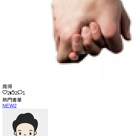
席得
2
2
1
熱門書單
NEW2