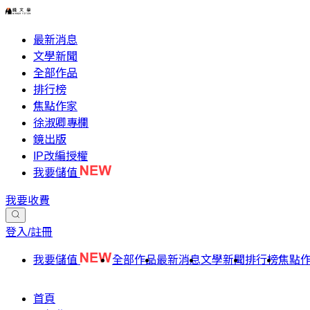
最新消息
文學新聞
全部作品
排行榜
焦點作家
徐淑卿專欄
鏡出版
IP改編授權
我要儲值
我要收費
登入/註冊
我要儲值
全部作品
最新消息
文學新聞
排行榜
焦點
首頁