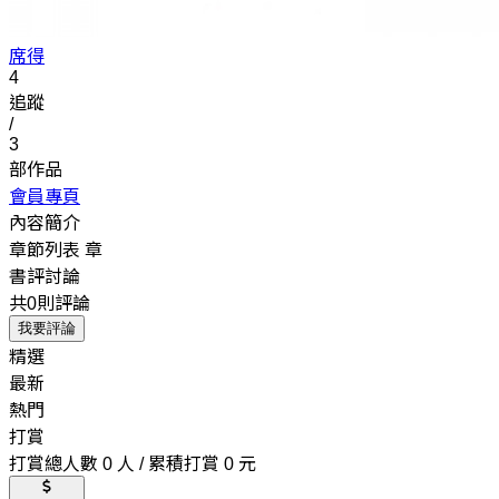
席得
4
追蹤
/
3
部作品
會員專頁
內容簡介
章節列表
章
書評討論
共0則評論
我要評論
精選
最新
熱門
打賞
打賞總人數 0 人 / 累積打賞 0 元