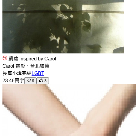
凱蘿 inspired by Carol
Carol 電影．台北續篇
長篇小說
完結
LGBT
23.46萬字
6
3