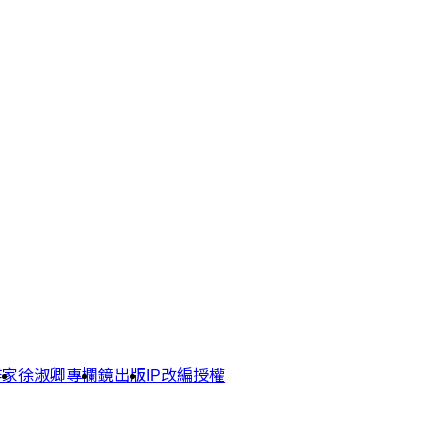
作家
徐淑卿專欄
鏡出版
IP改編授權