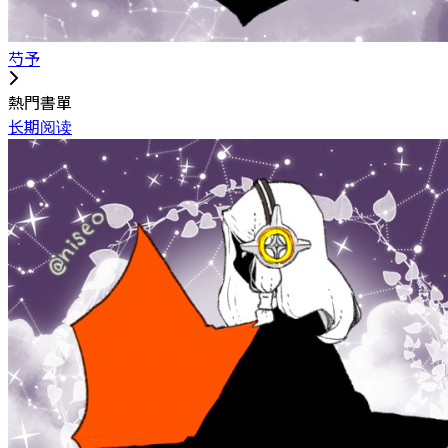
芍予
熱門書單
长期阅读