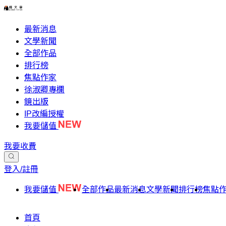
最新消息
文學新聞
全部作品
排行榜
焦點作家
徐淑卿專欄
鏡出版
IP改編授權
我要儲值
我要收費
登入/註冊
我要儲值
全部作品
最新消息
文學新聞
排行榜
焦點
首頁