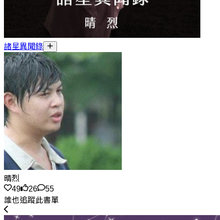
諸星異聞錄
晴烈
49
26
55
誰也追蹤此書單