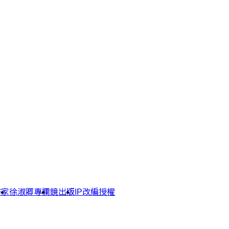
作家
徐淑卿專欄
鏡出版
IP改編授權