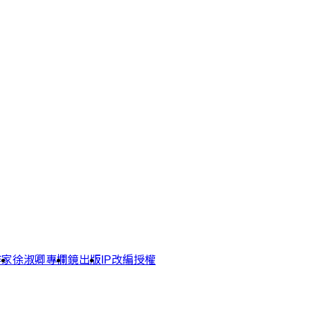
作家
徐淑卿專欄
鏡出版
IP改編授權