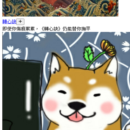
轉心訣
即使你傷痕累累，《轉心訣》仍能替你撫平