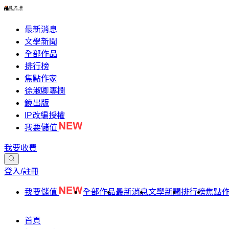
最新消息
文學新聞
全部作品
排行榜
焦點作家
徐淑卿專欄
鏡出版
IP改編授權
我要儲值
我要收費
登入/註冊
我要儲值
全部作品
最新消息
文學新聞
排行榜
焦點
首頁