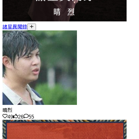
諸星異聞錄
晴烈
49
26
55