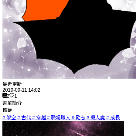
最近更新
2019-09-11 14:02
2
1
書單簡介
標籤
# 架空
# 古代
# 穿越
# 職場職人
# 勵志
# 殺人魔
# 成長