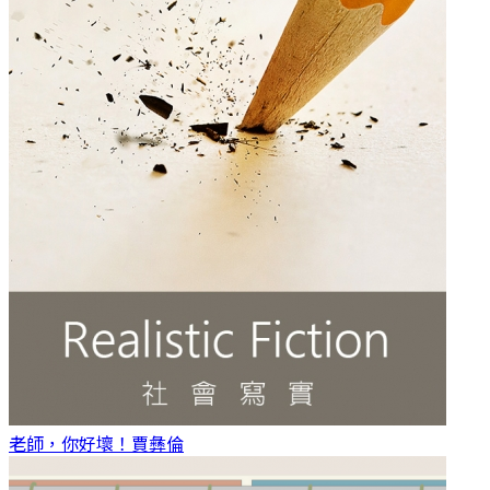
老師，你好壞！
賈彝倫