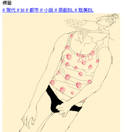
標籤
# 現代
# bl
# 都市
# 小說
# 原創BL
# 耽美BL