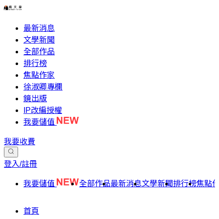
最新消息
文學新聞
全部作品
排行榜
焦點作家
徐淑卿專欄
鏡出版
IP改編授權
我要儲值
我要收費
登入/註冊
我要儲值
全部作品
最新消息
文學新聞
排行榜
焦點
首頁