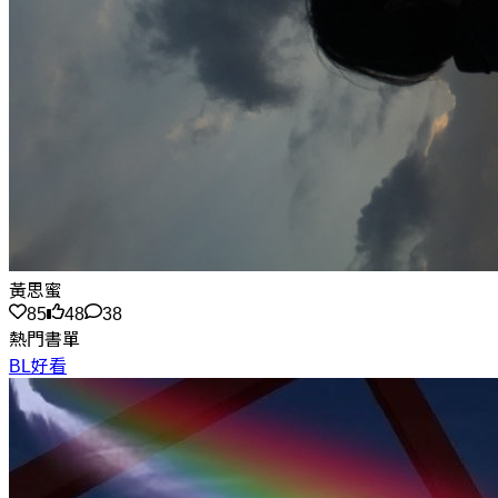
黃思蜜
85
48
38
熱門書單
BL好看