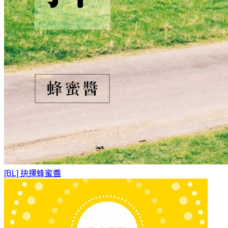
[BL] 抉擇
蜂蜜醬