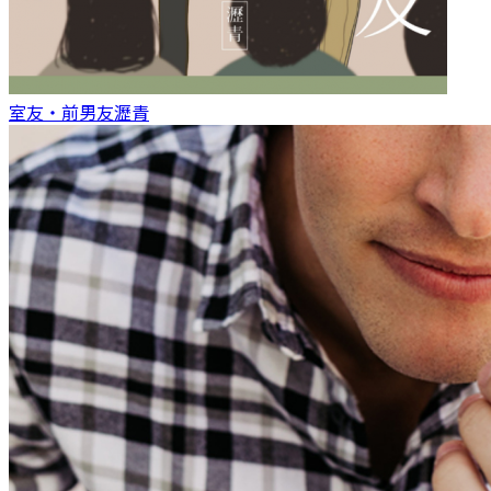
室友‧前男友
瀝青