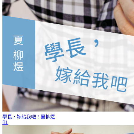
學長，嫁給我吧！
夏柳煜
BL