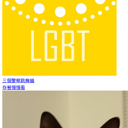
三個警察
跳舞貓
存著慢慢看