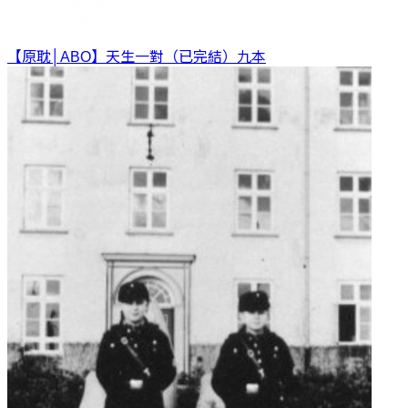
【原耽│ABO】天生一對（已完結）
九本