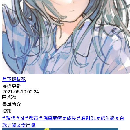
月下憶梨花
最近更新
2021-06-10 00:24
2
0
書單簡介
標籤
# 現代
# bl
# 都市
# 溫馨療癒
# 成長
# 原創BL
# 師生戀
# 台
耽
# 鏡文學出版