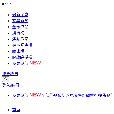
最新消息
文學新聞
全部作品
排行榜
焦點作家
徐淑卿專欄
鏡出版
IP改編授權
我要儲值
我要收費
登入/註冊
我要儲值
全部作品
最新消息
文學新聞
排行榜
焦點
首頁