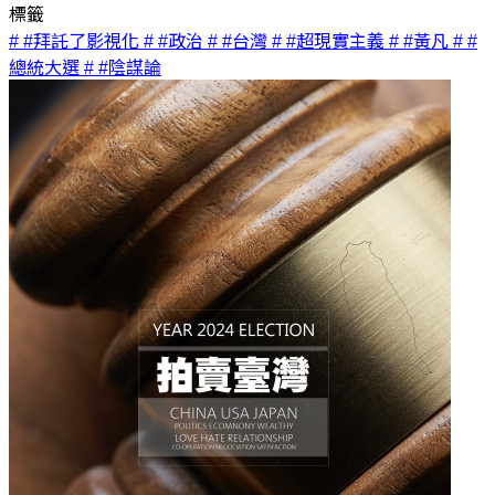
標籤
# #拜託了影視化
# #政治
# #台灣
# #超現實主義
# #黃凡
# #
總統大選
# #陰謀論