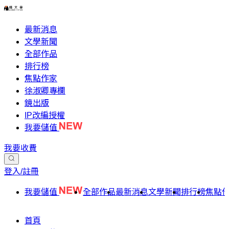
最新消息
文學新聞
全部作品
排行榜
焦點作家
徐淑卿專欄
鏡出版
IP改編授權
我要儲值
我要收費
登入/註冊
我要儲值
全部作品
最新消息
文學新聞
排行榜
焦點
首頁