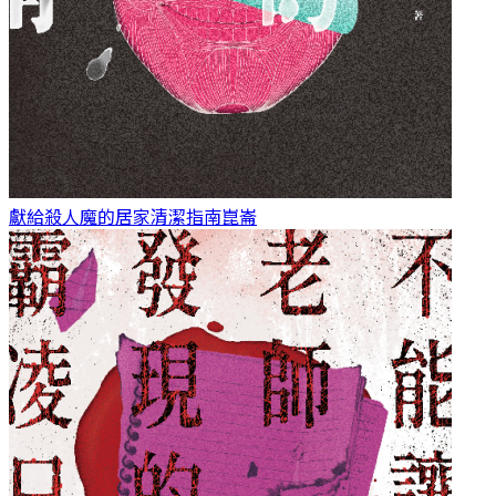
獻給殺人魔的居家清潔指南
崑崙