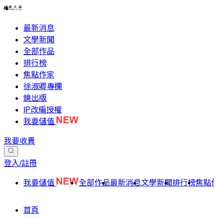
最新消息
文學新聞
全部作品
排行榜
焦點作家
徐淑卿專欄
鏡出版
IP改編授權
我要儲值
我要收費
登入/註冊
我要儲值
全部作品
最新消息
文學新聞
排行榜
焦點
首頁