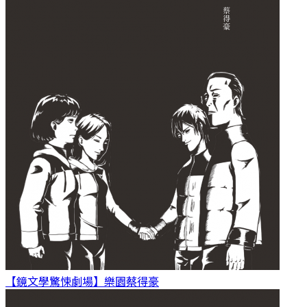
【鏡文學驚悚劇場】樂園
蔡得豪