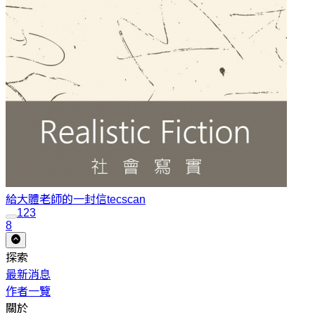
給大體老師的一封信
tecscan
1
2
3
8
探索
最新消息
作者一覽
關於