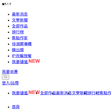
最新消息
文學新聞
全部作品
排行榜
焦點作家
徐淑卿專欄
鏡出版
IP改編授權
我要儲值
我要收費
登入/註冊
我要儲值
全部作品
最新消息
文學新聞
排行榜
焦點
首頁