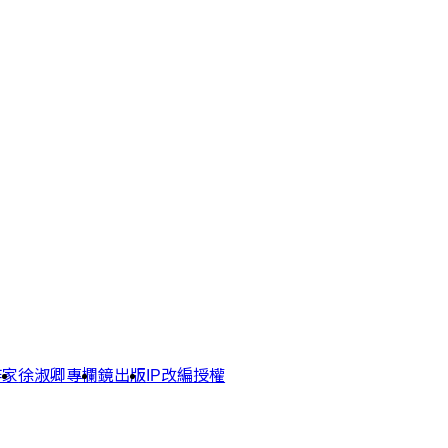
作家
徐淑卿專欄
鏡出版
IP改編授權