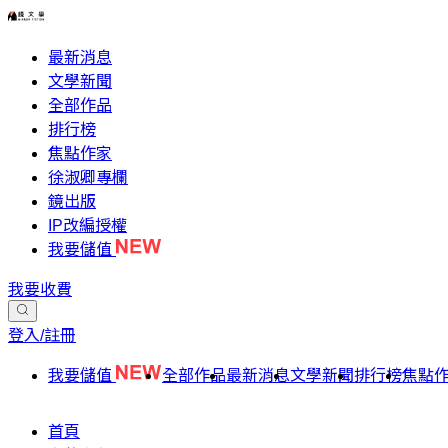
最新消息
文學新聞
全部作品
排行榜
焦點作家
徐淑卿專欄
鏡出版
IP改編授權
我要儲值
我要收費
登入/註冊
我要儲值
全部作品
最新消息
文學新聞
排行榜
焦點
首頁