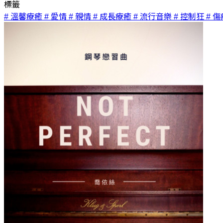
標籤
# 溫馨療癒
# 愛情
# 親情
# 成長療癒
# 流行音樂
# 控制狂
# 傷