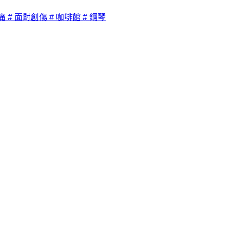
痛
# 面對創傷
# 咖啡館
# 鋼琴