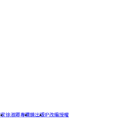
作家
徐淑卿專欄
鏡出版
IP改編授權