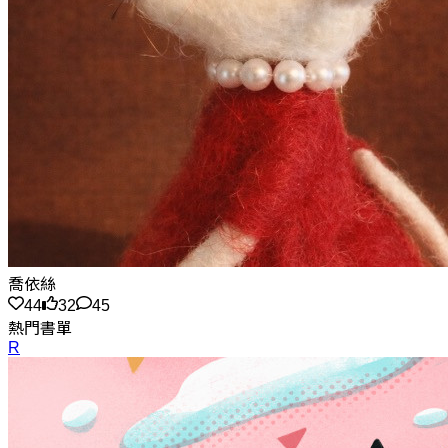
喬依絲
44
32
45
熱門書單
R