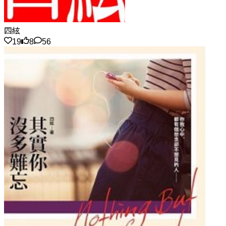
四絃
19
8
56