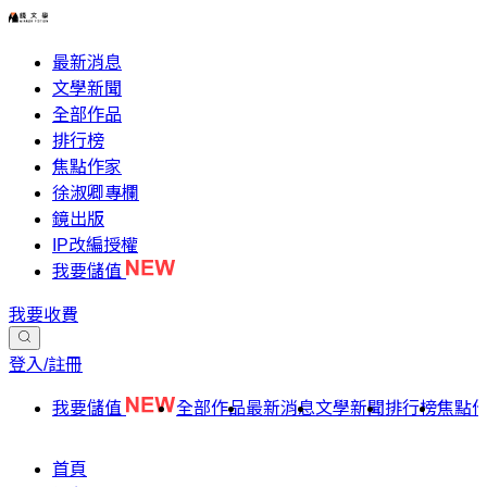
最新消息
文學新聞
全部作品
排行榜
焦點作家
徐淑卿專欄
鏡出版
IP改編授權
我要儲值
我要收費
登入/註冊
我要儲值
全部作品
最新消息
文學新聞
排行榜
焦點
首頁