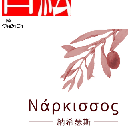
四絃
6
1
1