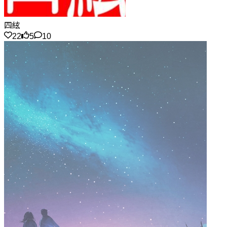
四絃
22
5
10