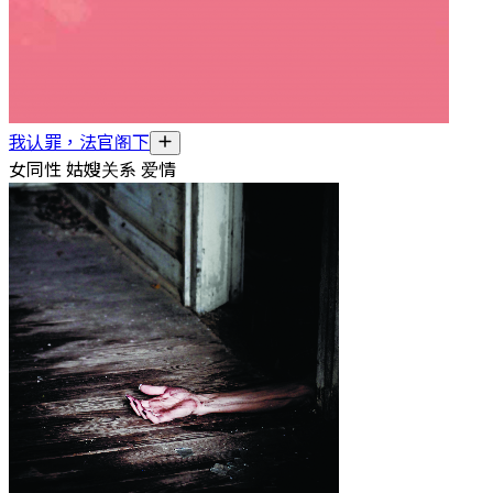
我认罪，法官阁下
女同性 姑嫂关系 爱情