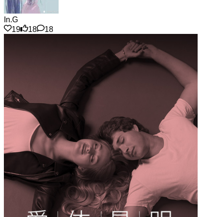
In.G
19
18
18