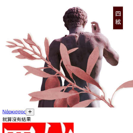
Νάρκισσος
就算沒有結果