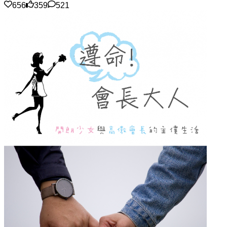
656
359
521