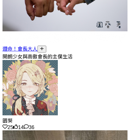
遵命！會長大人
開朗少女與高傲會長的主僕生活
園葵
25
14
36