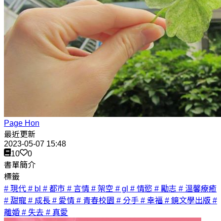
Page Hon
最近更新
2023-05-07 15:48
10
0
書單簡介
標籤
# 現代
# bl
# 都市
# 言情
# 架空
# gl
# 情慾
# 勵志
# 溫馨療癒
# 甜寵
# 成長
# 愛情
# 青春校園
# 分手
# 幸福
# 鏡文學出版
#
離婚
# 失去
# 真愛