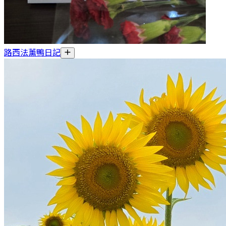
路西法薰鴨日記