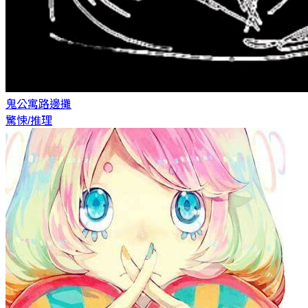
鬼公寓
路邊攤
驚悚/推理