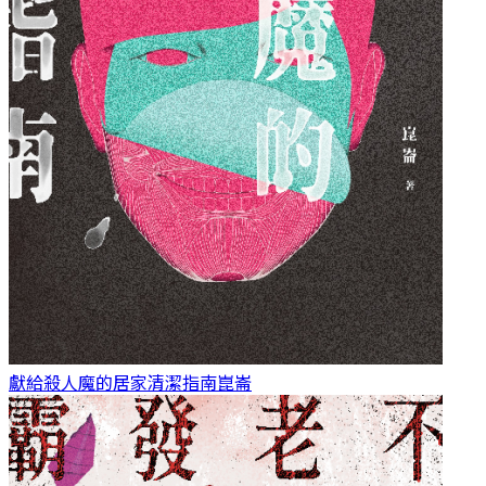
獻給殺人魔的居家清潔指南
崑崙