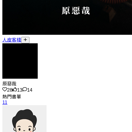
人皮客棧
原惡哉
28
13
14
熱門書單
11