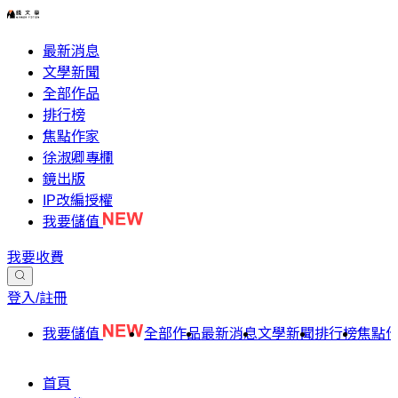
最新消息
文學新聞
全部作品
排行榜
焦點作家
徐淑卿專欄
鏡出版
IP改編授權
我要儲值
我要收費
登入/註冊
我要儲值
全部作品
最新消息
文學新聞
排行榜
焦點
首頁