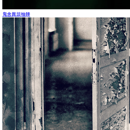
鬼舍異談
柚臻