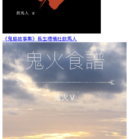
《鬼島故事集》長生禮儀社
飲馬人