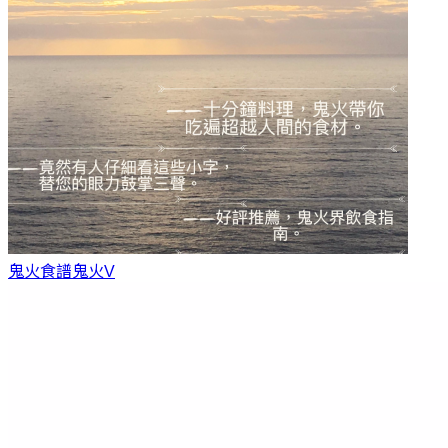
鬼火食譜
鬼火V