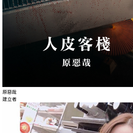
原惡哉
建立者