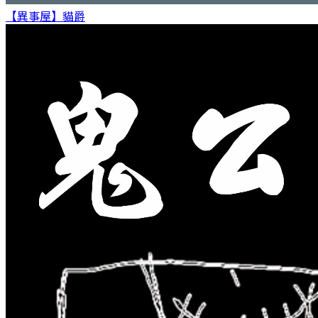
【異事屋】
貓爵