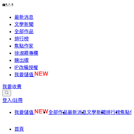
最新消息
文學新聞
全部作品
排行榜
焦點作家
徐淑卿專欄
鏡出版
IP改編授權
我要儲值
我要收費
登入/註冊
我要儲值
全部作品
最新消息
文學新聞
排行榜
焦點
首頁