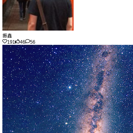
振鑫
191
46
56