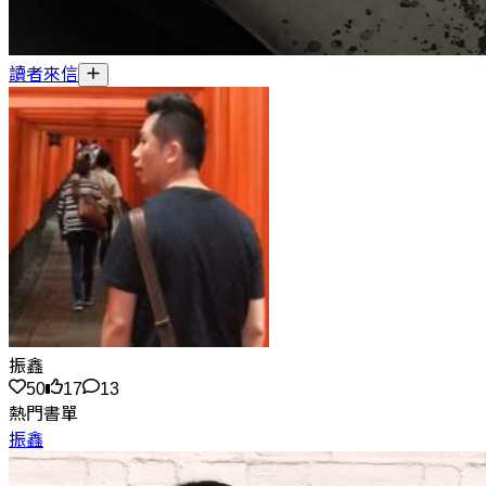
讀者來信
振鑫
50
17
13
熱門書單
振鑫