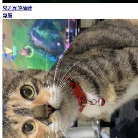
鬼舍異談
柚臻
專屬