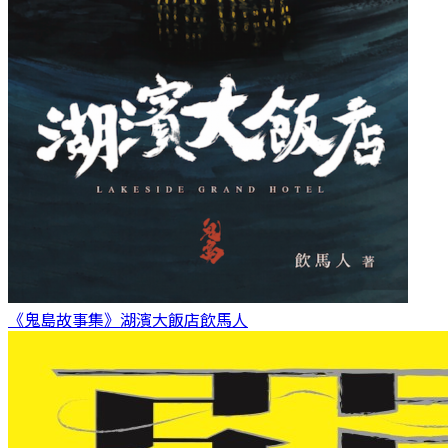
《鬼島故事集》湖濱大飯店
飲馬人