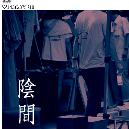
振鑫
143
37
18