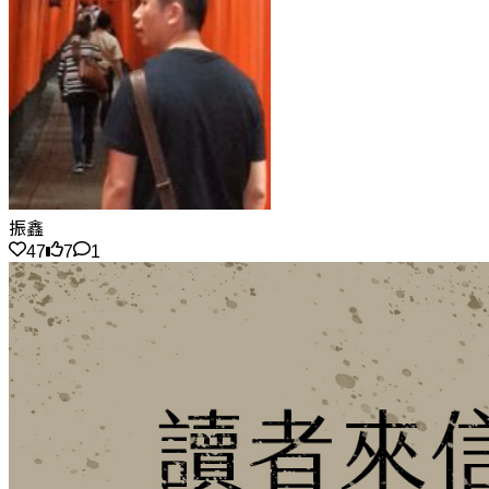
振鑫
47
7
1