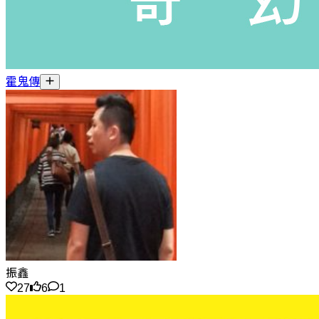
霍鬼傳
振鑫
27
6
1