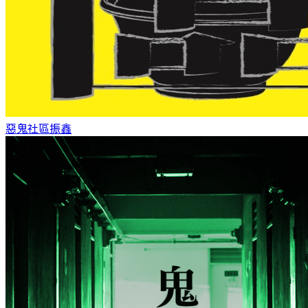
惡鬼社區
振鑫