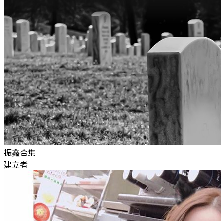
振鑫合集
建立者