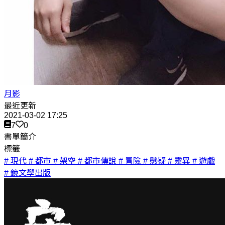
月影
最近更新
2021-03-02 17:25
7
0
書單簡介
標籤
# 現代
# 都市
# 架空
# 都市傳說
# 冒險
# 懸疑
# 靈異
# 遊戲
# 鏡文學出版