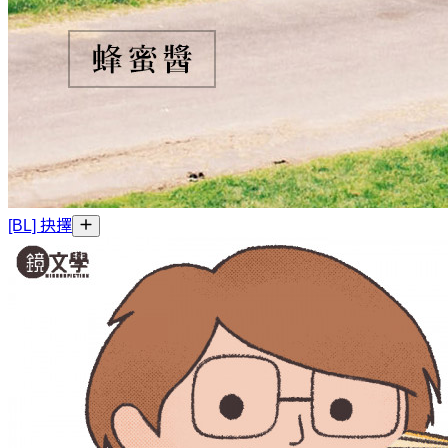
[BL] 抉擇