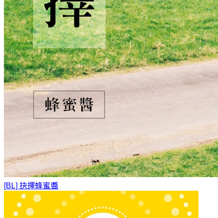
[BL] 抉擇
蜂蜜醬