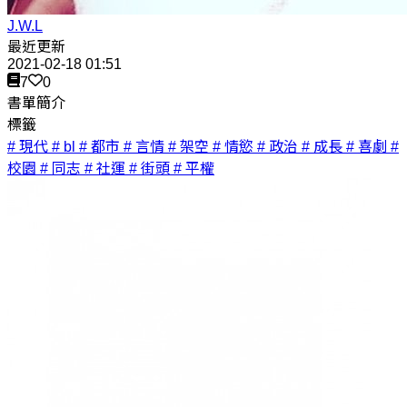
J.W.L
最近更新
2021-02-18 01:51
7
0
書單簡介
標籤
# 現代
# bl
# 都市
# 言情
# 架空
# 情慾
# 政治
# 成長
# 喜劇
#
校園
# 同志
# 社運
# 街頭
# 平權