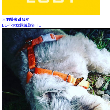
三個警察
跳舞貓
BL-不太虐還算甜的HE