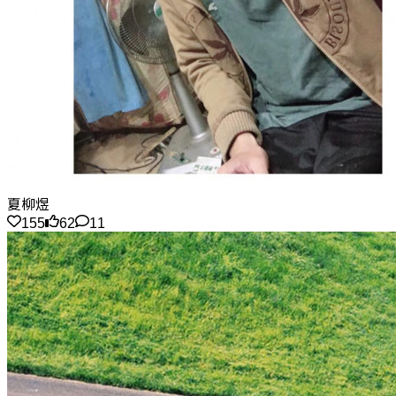
夏柳煜
155
62
11