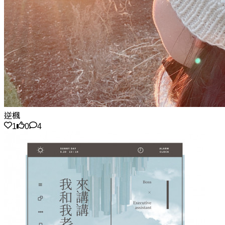
逆楓
1
0
4