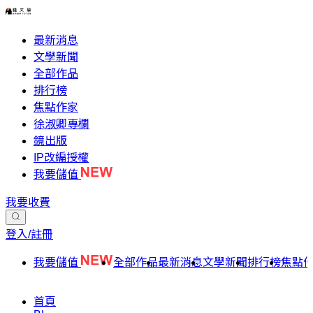
最新消息
文學新聞
全部作品
排行榜
焦點作家
徐淑卿專欄
鏡出版
IP改編授權
我要儲值
我要收費
登入/註冊
我要儲值
全部作品
最新消息
文學新聞
排行榜
焦點
首頁