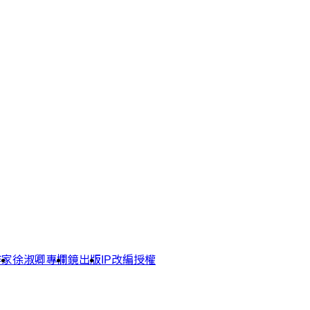
作家
徐淑卿專欄
鏡出版
IP改編授權