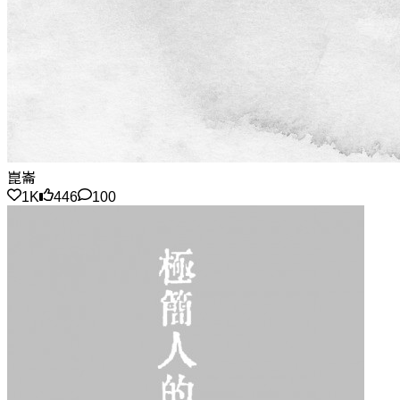
崑崙
1K
446
100