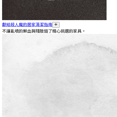
獻給殺人魔的居家清潔指南
不讓亂噴的鮮血與殘肢毀了精心挑選的家具。