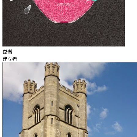
崑崙
建立者