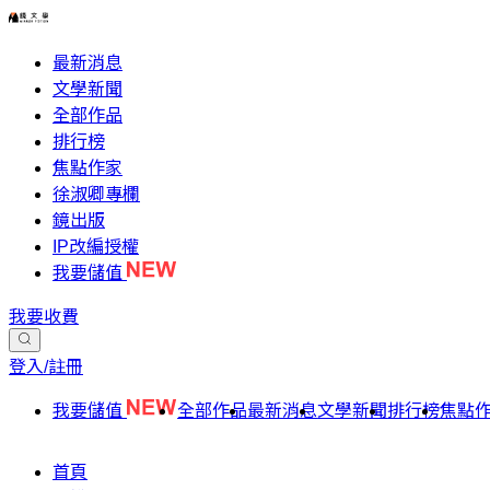
最新消息
文學新聞
全部作品
排行榜
焦點作家
徐淑卿專欄
鏡出版
IP改編授權
我要儲值
我要收費
登入/註冊
我要儲值
全部作品
最新消息
文學新聞
排行榜
焦點
首頁