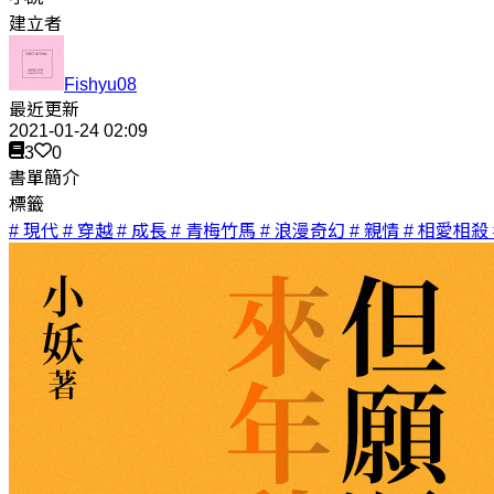
建立者
Fishyu08
最近更新
2021-01-24 02:09
3
0
書單簡介
標籤
# 現代
# 穿越
# 成長
# 青梅竹馬
# 浪漫奇幻
# 親情
# 相愛相殺