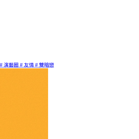
# 演藝圈
# 友情
# 雙暗戀