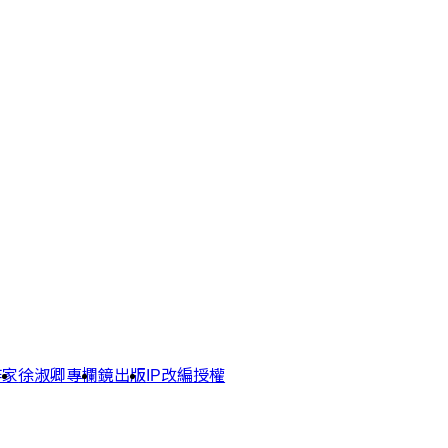
作家
徐淑卿專欄
鏡出版
IP改編授權