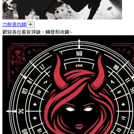
刀劍恩仇錄
歡迎各位看官評論，轉發和收藏~