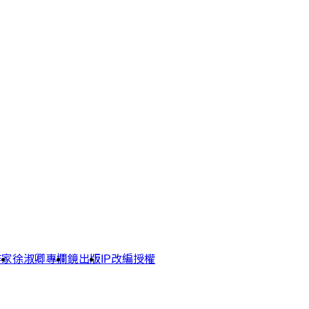
作家
徐淑卿專欄
鏡出版
IP改編授權