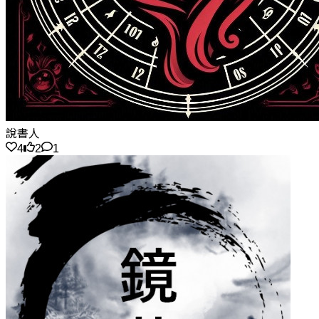
說書人
4
2
1