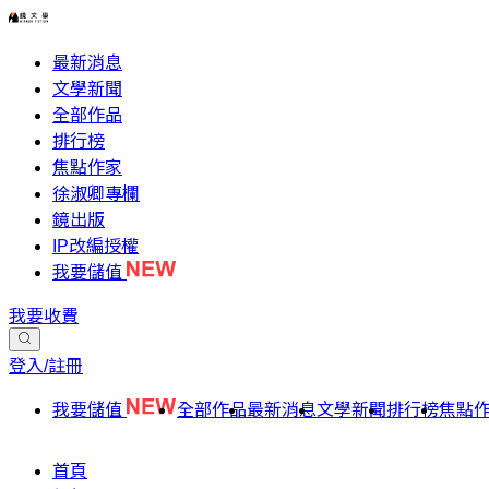
最新消息
文學新聞
全部作品
排行榜
焦點作家
徐淑卿專欄
鏡出版
IP改編授權
我要儲值
我要收費
登入/註冊
我要儲值
全部作品
最新消息
文學新聞
排行榜
焦點
首頁