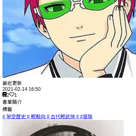
最近更新
2021-02-14 16:50
2
1
書單簡介
標籤
# 架空歷史
# 輕鬆向
# 古代輕武俠
# #冒險