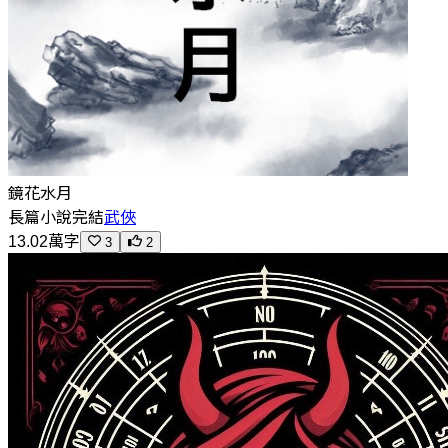
鏡花水月
長篇小說
完結
武俠
13.02萬字
3
2