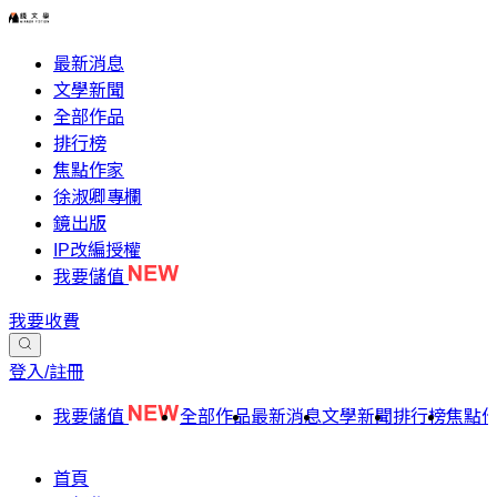
最新消息
文學新聞
全部作品
排行榜
焦點作家
徐淑卿專欄
鏡出版
IP改編授權
我要儲值
我要收費
登入/註冊
我要儲值
全部作品
最新消息
文學新聞
排行榜
焦點
首頁