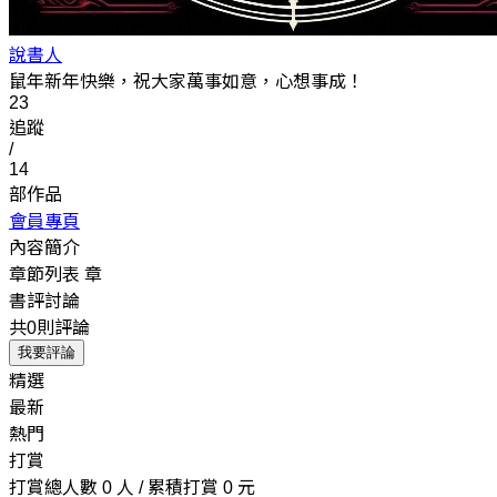
說書人
鼠年新年快樂，祝大家萬事如意，心想事成！
23
追蹤
/
14
部作品
會員專頁
內容簡介
章節列表
章
書評討論
共0則評論
我要評論
精選
最新
熱門
打賞
打賞總人數 0 人 / 累積打賞 0 元