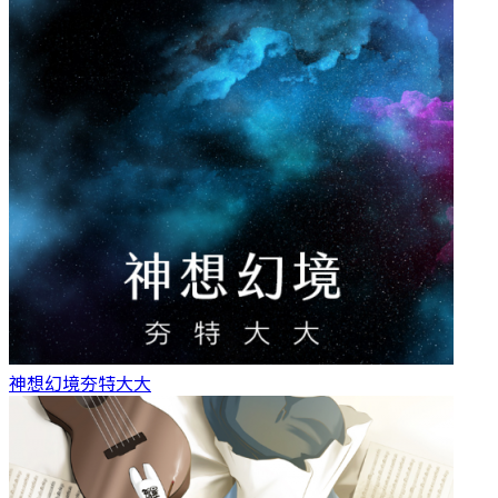
神想幻境
夯特大大