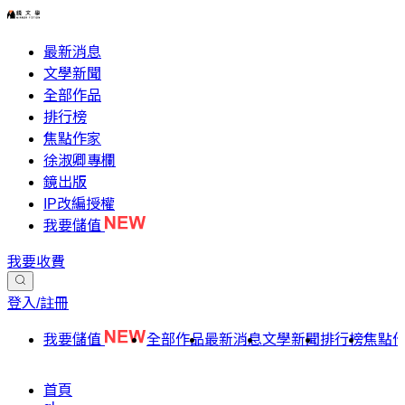
最新消息
文學新聞
全部作品
排行榜
焦點作家
徐淑卿專欄
鏡出版
IP改編授權
我要儲值
我要收費
登入/註冊
我要儲值
全部作品
最新消息
文學新聞
排行榜
焦點
首頁