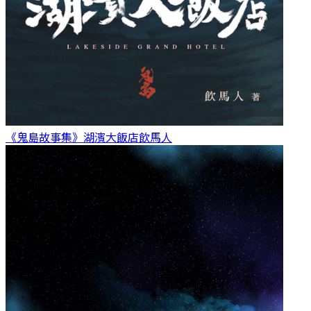
《鬼島故事集》湖濱大飯店
飲馬人