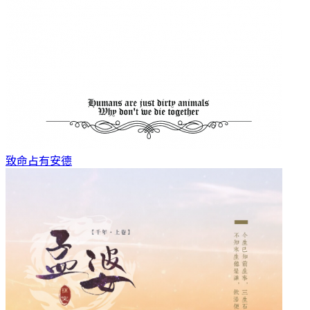
致命占有
安德