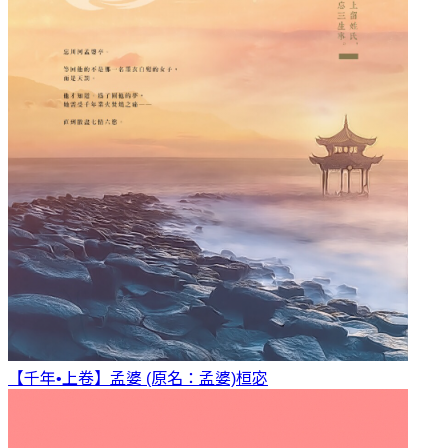
【千年•上卷】孟婆 (原名：孟婆)
桓宓