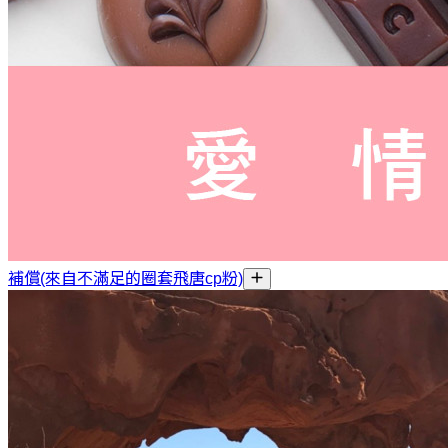
補償(來自不滿足的圈套飛唐cp粉)