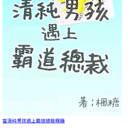
當清純男孩遇上霸道總裁
楓糖