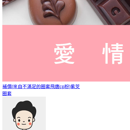
補償(來自不滿足的圈套飛唐cp粉)
紫芠
圈套