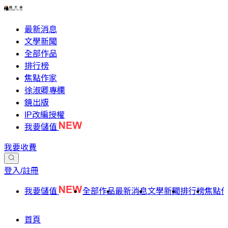
最新消息
文學新聞
全部作品
排行榜
焦點作家
徐淑卿專欄
鏡出版
IP改編授權
我要儲值
我要收費
登入/註冊
我要儲值
全部作品
最新消息
文學新聞
排行榜
焦點
首頁