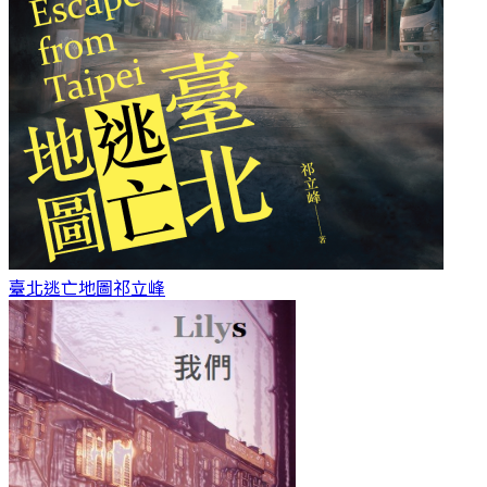
臺北逃亡地圖
祁立峰