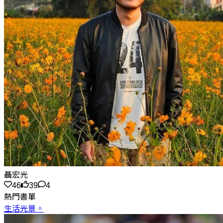
聶宏光
46
39
4
熱門書單
生活光景。