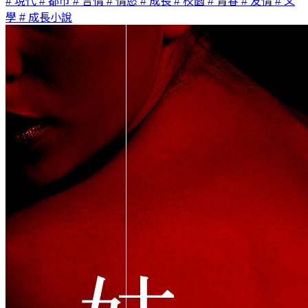
# 現代
# 都市
# 言情
# 情慾
# 成長
# 校園
# 青春
# 友情
# 文
學
# 成長小說