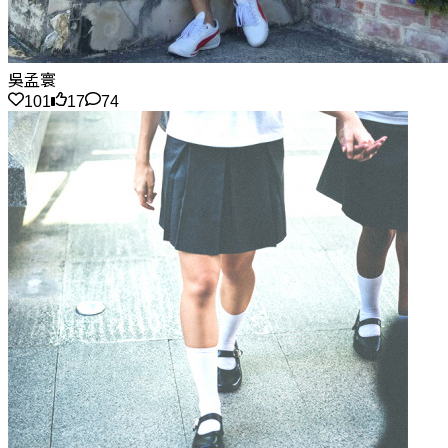
吳孟寰
101
17
74