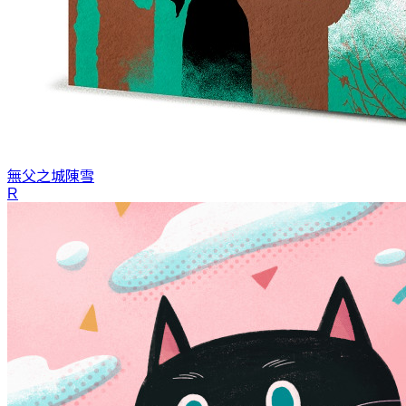
無父之城
陳雪
R