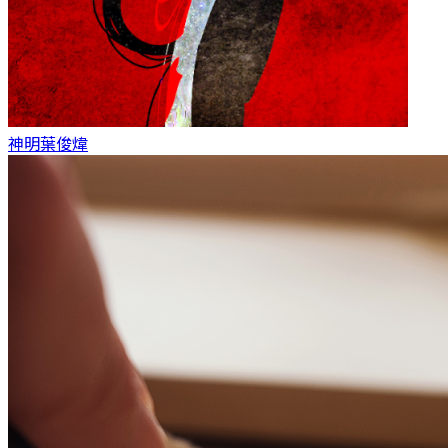
神明
葉俊煒