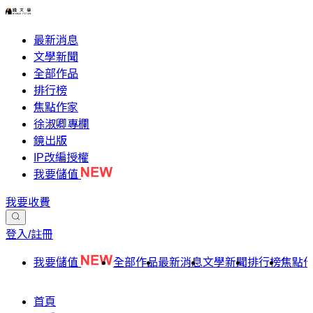
最新消息
文學新聞
全部作品
排行榜
焦點作家
徐淑卿專欄
鏡出版
IP改編授權
我要儲值
我要收費
登入/註冊
我要儲值
全部作品
最新消息
文學新聞
排行榜
焦點
首頁