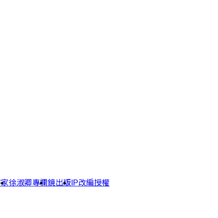
作家
徐淑卿專欄
鏡出版
IP改編授權