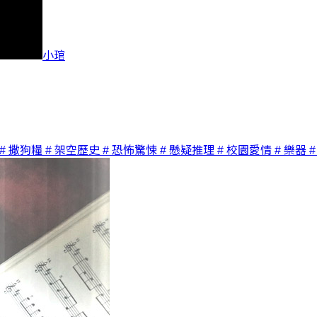
小琯
# 撒狗糧
# 架空歷史
# 恐怖驚悚
# 懸疑推理
# 校園愛情
# 樂器
#