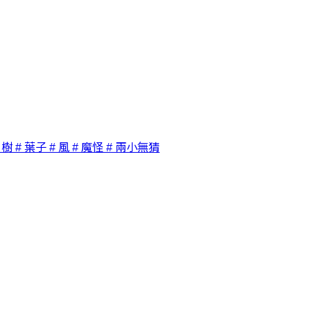
 樹
# 葉子
# 風
# 魔怪
# 兩小無猜