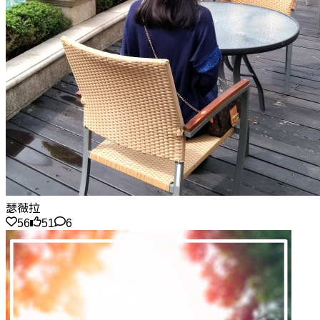
瑟薇拉
56
51
6