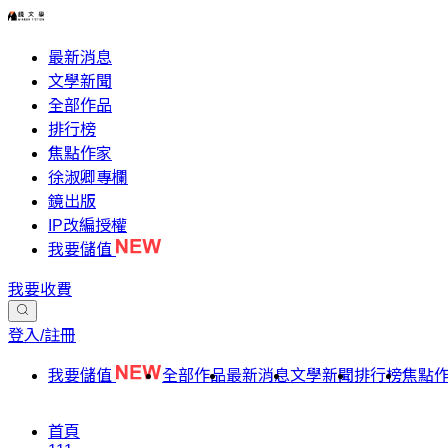
最新消息
文學新聞
全部作品
排行榜
焦點作家
徐淑卿專欄
鏡出版
IP改編授權
我要儲值
我要收費
登入/註冊
我要儲值
全部作品
最新消息
文學新聞
排行榜
焦點
首頁