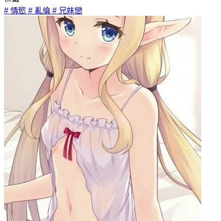
# 情慾
# 亂倫
# 兄妹戀