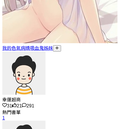
我的色氣病嬌吸血鬼姊妹
幸運超商
31
21
291
熱門書單
1