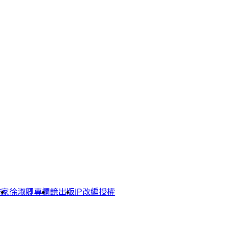
作家
徐淑卿專欄
鏡出版
IP改編授權