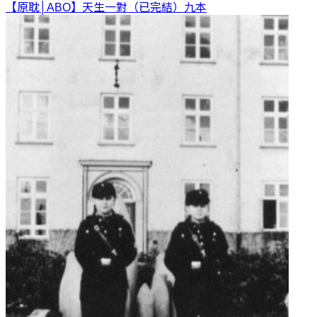
【原耽│ABO】天生一對（已完結）
九本