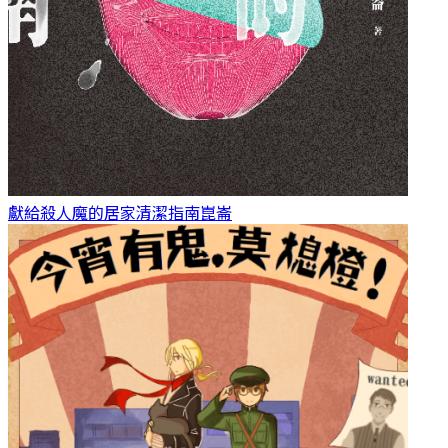
獻給殺人魔的居家清潔指南
崑崙