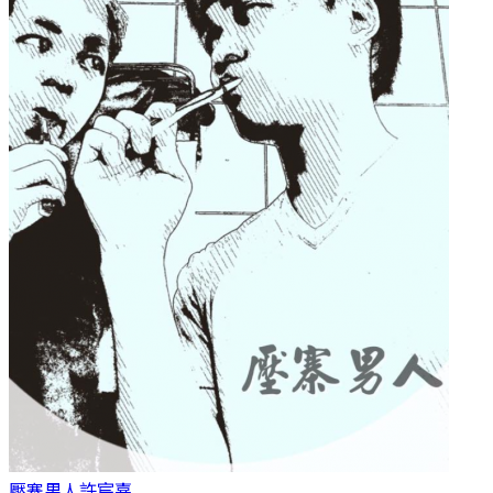
壓寨男人
許宸嘉