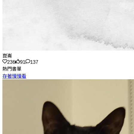
崑崙
236
91
137
熱門書單
存著慢慢看