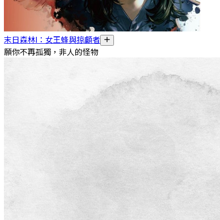
末日森林I：女王蜂與掠顱者
願你不再孤獨，非人的怪物