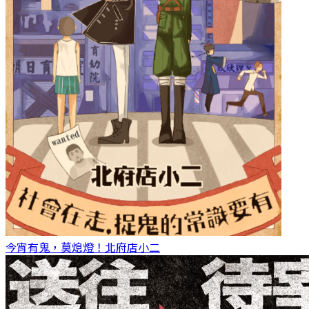
今宵有鬼，莫熄燈！
北府店小二