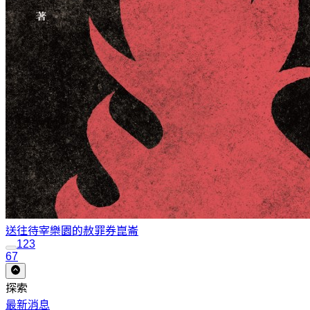
送往待宰樂園的赦罪券
崑崙
1
2
3
67
探索
最新消息