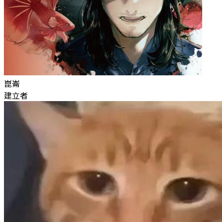
崑崙
建立者