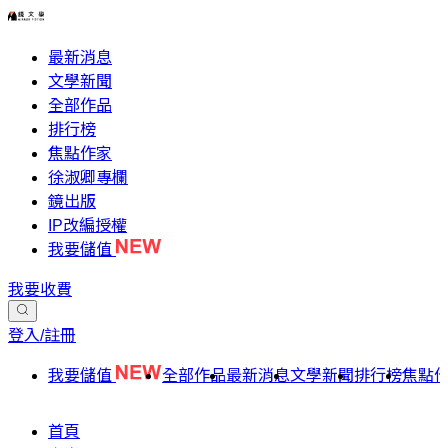
最新消息
文學新聞
全部作品
排行榜
焦點作家
徐淑卿專欄
鏡出版
IP改編授權
我要儲值
我要收費
登入/註冊
我要儲值
全部作品
最新消息
文學新聞
排行榜
焦點
首頁