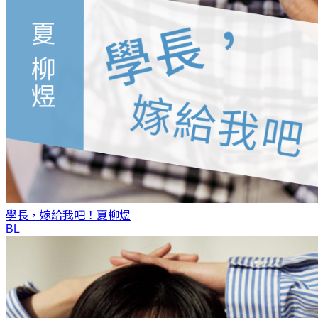
學長，嫁給我吧！
夏柳煜
BL