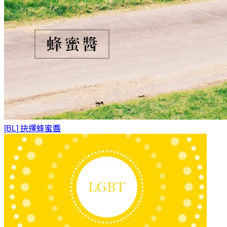
[BL] 抉擇
蜂蜜醬