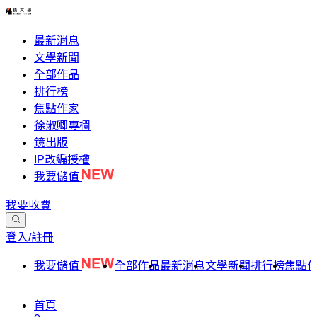
最新消息
文學新聞
全部作品
排行榜
焦點作家
徐淑卿專欄
鏡出版
IP改編授權
我要儲值
我要收費
登入/註冊
我要儲值
全部作品
最新消息
文學新聞
排行榜
焦點
首頁