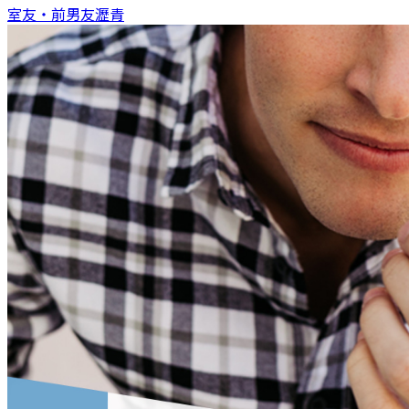
室友‧前男友
瀝青