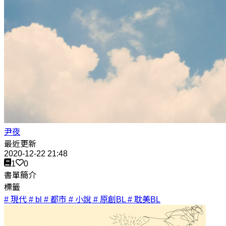
尹夜
最近更新
2020-12-22 21:48
1
0
書單簡介
標籤
# 現代
# bl
# 都市
# 小說
# 原創BL
# 耽美BL