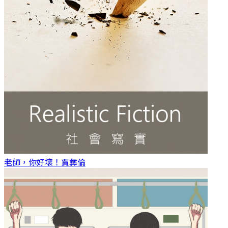
老師，你好壞！
賈彝倫