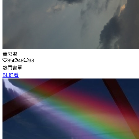
黃思蜜
85
48
38
熱門書單
BL好看