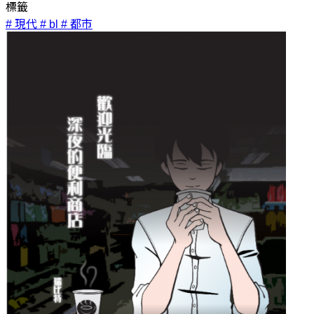
標籤
# 現代
# bl
# 都市