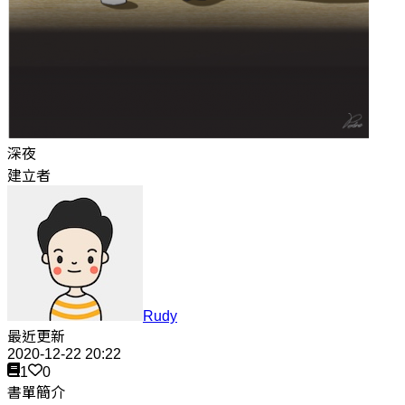
深夜
建立者
Rudy
最近更新
2020-12-22 20:22
1
0
書單簡介