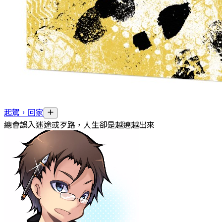
起駕，回家
總會誤入迷途或歹路，人生卻是越遶越出來