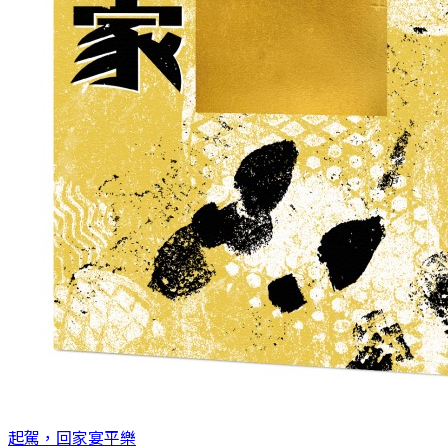
起駕，回家
宴平樂