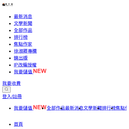
最新消息
文學新聞
全部作品
排行榜
焦點作家
徐淑卿專欄
鏡出版
IP改編授權
我要儲值
我要收費
登入/註冊
我要儲值
全部作品
最新消息
文學新聞
排行榜
焦點
首頁