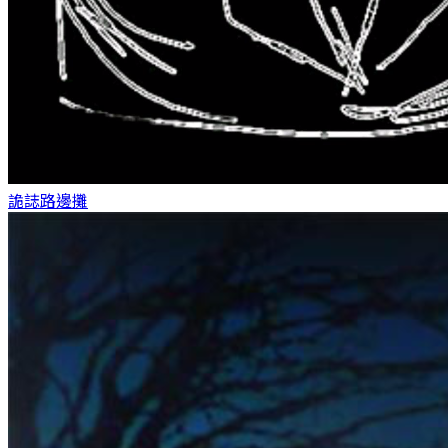
詭誌
路邊攤