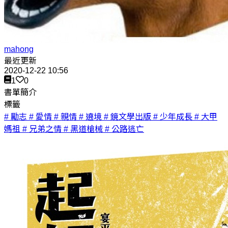
mahong
最近更新
2020-12-22 10:56
1
0
書單簡介
標籤
# 勵志
# 愛情
# 親情
# 遶境
# 鏡文學出版
# 少年成長
# 大甲
媽祖
# 兄弟之情
# 黑道槍械
# 公路逃亡