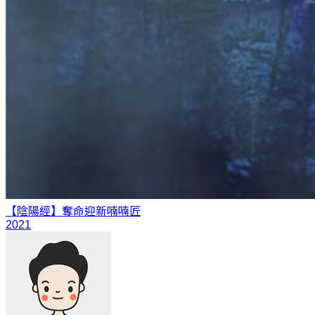
【陰陽經】奪命迎新
喃喃匠
2021