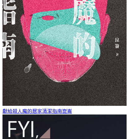
獻給殺人魔的居家清潔指南
崑崙