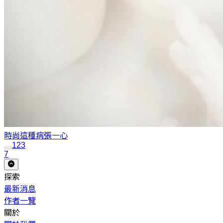
時尚這種病
張一心
1
2
3
7
探索
最新消息
作者一覽
關於