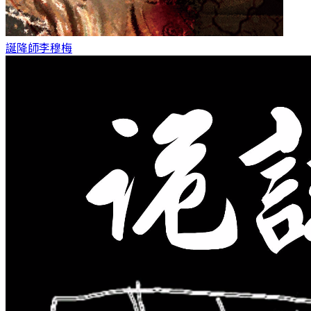
誕降師
李穆梅