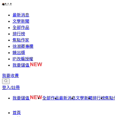
最新消息
文學新聞
全部作品
排行榜
焦點作家
徐淑卿專欄
鏡出版
IP改編授權
我要儲值
我要收費
登入/註冊
我要儲值
全部作品
最新消息
文學新聞
排行榜
焦點
首頁