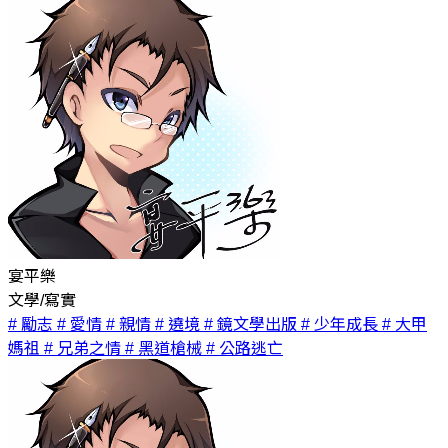
宴平樂
文學/寫實
# 勵志
# 愛情
# 親情
# 遶境
# 鏡文學出版
# 少年成長
# 大甲
媽祖
# 兄弟之情
# 黑道槍械
# 公路逃亡