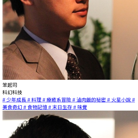
笨起司
科幻科技
# 少年成長
# 料理
# 療癒系冒險
# 滷肉飯的祕密
# 火星小說
#
美食奇幻
# 食物記憶
# 末日生存
# 味覺