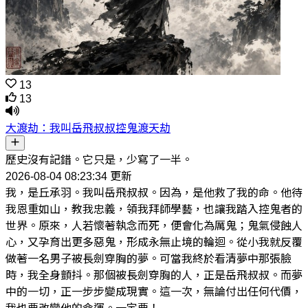
13
13
大渡劫：我叫岳飛叔叔控鬼渡天劫
歷史沒有記錯。它只是，少寫了一半。
2026-08-04 08:23:34 更新
我，是丘承羽。我叫岳飛叔叔。因為，是他救了我的命。他待
我恩重如山，教我忠義，領我拜師學藝，也讓我踏入控鬼者的
世界。原來，人若懷著執念而死，便會化為厲鬼；鬼氣侵蝕人
心，又孕育出更多惡鬼，形成永無止境的輪迴。從小我就反覆
做著一名男子被長劍穿胸的夢。可當我終於看清夢中那張臉
時，我全身顫抖。那個被長劍穿胸的人，正是岳飛叔叔。而夢
中的一切，正一步步變成現實。這一次，無論付出任何代價，