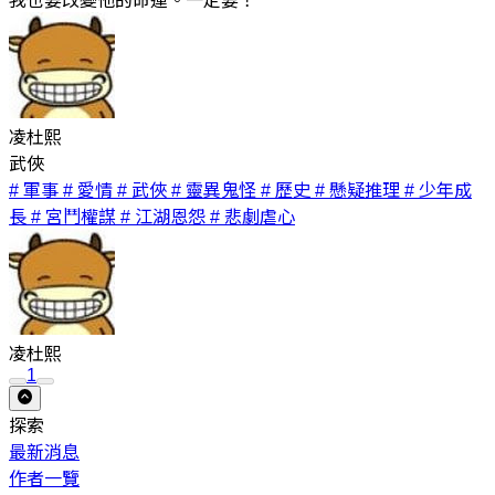
我也要改變他的命運。一定要！
凌杜熙
武俠
# 軍事
# 愛情
# 武俠
# 靈異鬼怪
# 歷史
# 懸疑推理
# 少年成
長
# 宮鬥權謀
# 江湖恩怨
# 悲劇虐心
凌杜熙
1
探索
最新消息
作者一覽