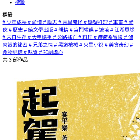
標籤
標籤
# 少年成長
# 愛情
# 勵志
# 靈異鬼怪
# 懸疑推理
# 軍事
# 武
俠
# 歷史
# 鏡文學出版
# 親情
# 宮鬥權謀
# 遶境
# 江湖恩怨
# 末日生存
# 大甲媽祖
# 公路逃亡
# 料理
# 療癒系冒險
# 滷
肉飯的祕密
# 兄弟之情
# 黑道槍械
# 火星小說
# 美食奇幻
#
食物記憶
# 味覺
# 悲劇虐心
共
3
部作品