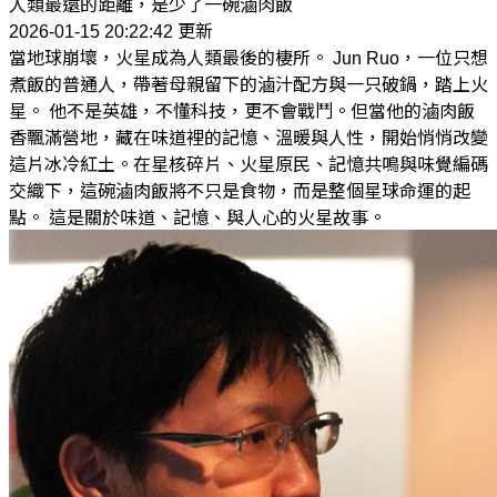
人類最遠的距離，是少了一碗滷肉飯
2026-01-15 20:22:42 更新
當地球崩壞，火星成為人類最後的棲所。 Jun Ruo，一位只想
煮飯的普通人，帶著母親留下的滷汁配方與一只破鍋，踏上火
星。 他不是英雄，不懂科技，更不會戰鬥。但當他的滷肉飯
香飄滿營地，藏在味道裡的記憶、溫暖與人性，開始悄悄改變
這片冰冷紅土。在星核碎片、火星原民、記憶共鳴與味覺編碼
交織下，這碗滷肉飯將不只是食物，而是整個星球命運的起
點。 這是關於味道、記憶、與人心的火星故事。