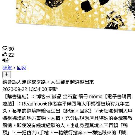
30
22
起駕，回家
總會誤入迷途或歹路，人生卻是越遶越出來
2020-09-22 13:34:00 更新
【購書連結】：博客來 誠品 金石堂 讀冊 momo【電子書購買
連結】：Readmoo★作者宴平樂跟隨大甲媽祖遶境有九年之
久，長年的遶境體驗催生出《起駕，回家》。★細膩刻劃大甲
媽祖遶境的地方事物、人情，充分展現濃厚且特殊的臺灣宗教
風情，即使沒有繞境經驗的人，也能身歷其境。三百顆「鴨
頭」、一把仿九○手槍、一樁銀行搶案、一群追殺來的「賊