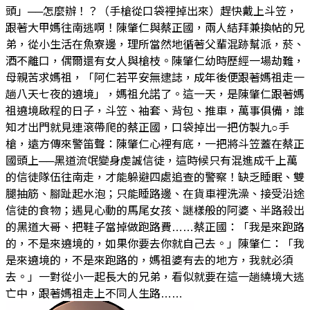
頭」──怎麼辦！？（手槍從口袋裡掉出來）趕快戴上斗笠，
跟著大甲媽往南逃啊！陳肇仁與蔡正國，兩人結拜兼換帖的兄
弟，從小生活在魚寮邊，理所當然地循著父輩混跡幫派，菸、
酒不離口，偶爾還有女人與槍枝。陳肇仁幼時歷經一場劫難，
母親苦求媽祖，「阿仁若平安無逮誌，成年後便跟著媽祖走一
趟八天七夜的遶境」，媽祖允諾了。這一天，是陳肇仁跟著媽
祖遶境啟程的日子，斗笠、袖套、背包、推車，萬事俱備，誰
知才出門就見連滾帶爬的蔡正國，口袋掉出一把仿製九○手
槍，遠方傳來警笛聲：陳肇仁心裡有底，一把將斗笠蓋在蔡正
國頭上──黑道流氓變身虔誠信徒，這時候只有混進成千上萬
的信徒隊伍往南走，才能躲避四處追查的警察！缺乏睡眠、雙
腿抽筋、腳趾起水泡；只能睡路邊、在貨車裡洗澡、接受沿途
信徒的食物；遇見心動的馬尾女孩、謎樣般的阿婆、半路殺出
的黑道大哥、把鞋子當掉做跑路費……蔡正國：「我是來跑路
的，不是來遶境的，如果你要去你就自己去。」陳肇仁：「我
是來遶境的，不是來跑路的，媽祖婆有去的地方，我就必須
去。」一對從小一起長大的兄弟，看似就要在這一趟繞境大逃
亡中，跟著媽祖走上不同人生路……