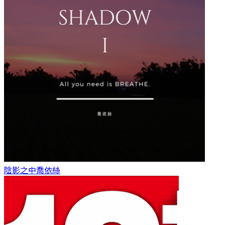
陰影之中
喬依絲