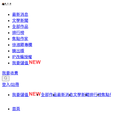
最新消息
文學新聞
全部作品
排行榜
焦點作家
徐淑卿專欄
鏡出版
IP改編授權
我要儲值
我要收費
登入/註冊
我要儲值
全部作品
最新消息
文學新聞
排行榜
焦點
首頁