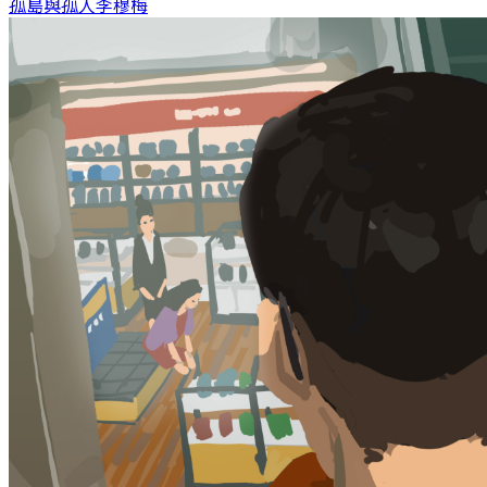
孤島與孤人
李穆梅