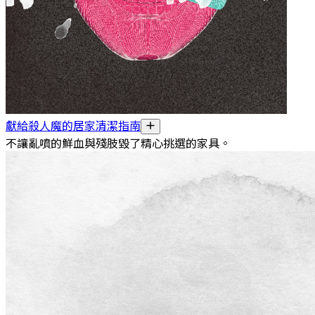
獻給殺人魔的居家清潔指南
不讓亂噴的鮮血與殘肢毀了精心挑選的家具。