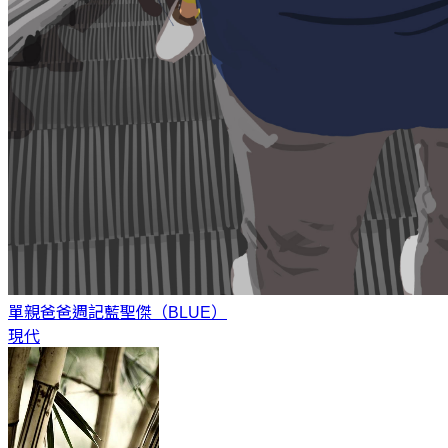
單親爸爸週記
藍聖傑（BLUE）
現代