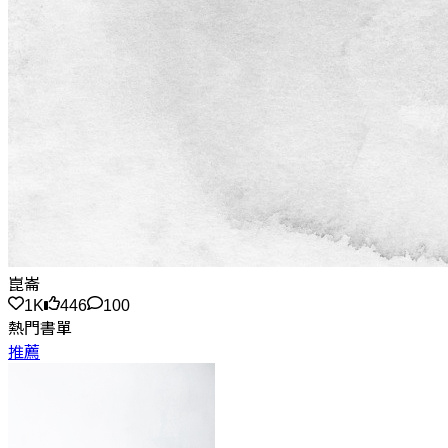
崑崙
1K
446
100
熱門書單
推薦