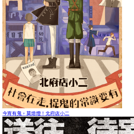
今宵有鬼，莫熄燈！
北府店小二