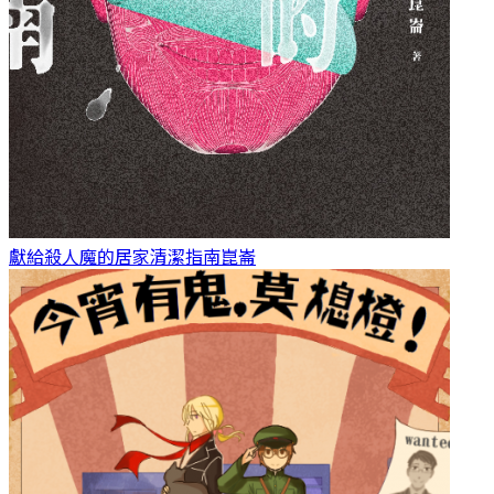
獻給殺人魔的居家清潔指南
崑崙