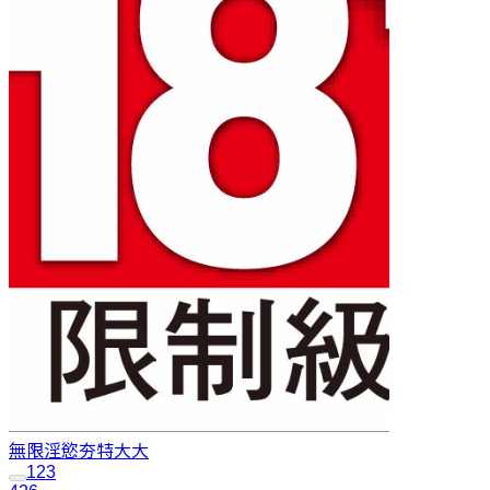
無限淫慾
夯特大大
1
2
3