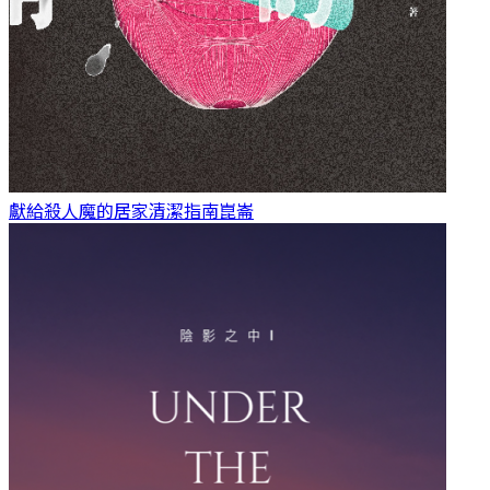
獻給殺人魔的居家清潔指南
崑崙