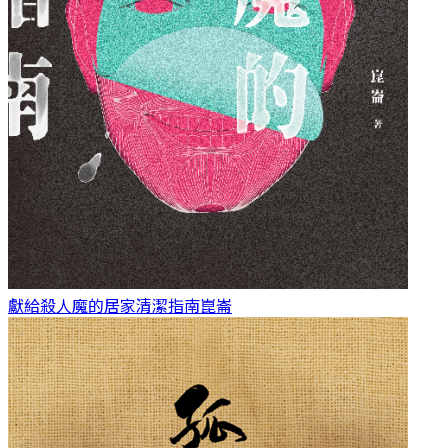
獻給殺人魔的居家清潔指南
崑崙