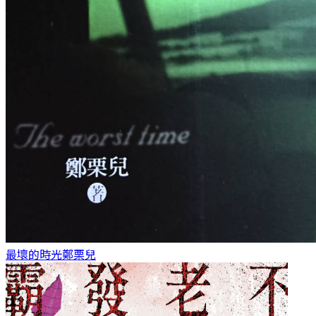
最壞的時光
鄭栗兒