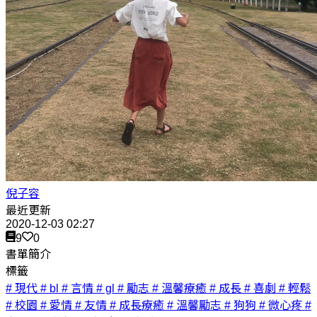
倪子容
最近更新
2020-12-03 02:27
9
0
書單簡介
標籤
# 現代
# bl
# 言情
# gl
# 勵志
# 溫馨療癒
# 成長
# 喜劇
# 輕鬆
# 校園
# 愛情
# 友情
# 成長療癒
# 溫馨勵志
# 狗狗
# 微心疼
#