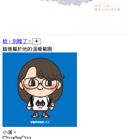
欸，別睡了。
踏進屬於他的溫暖範圍
小溪。
21
9
23