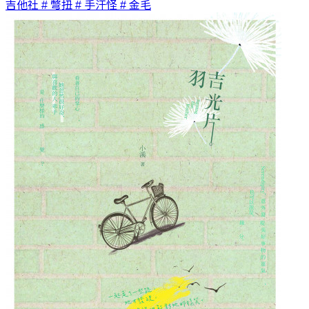
吉他社
# 彆扭
# 手汗怪
# 金毛