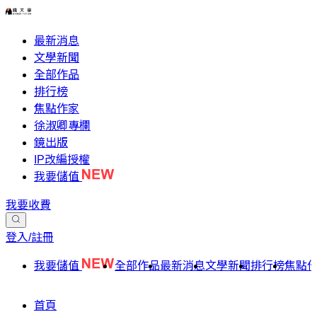
最新消息
文學新聞
全部作品
排行榜
焦點作家
徐淑卿專欄
鏡出版
IP改編授權
我要儲值
我要收費
登入/註冊
我要儲值
全部作品
最新消息
文學新聞
排行榜
焦點
首頁