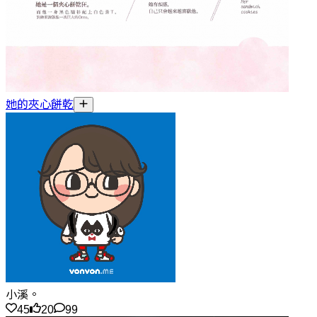
她的夾心餅乾
小溪。
45
20
99