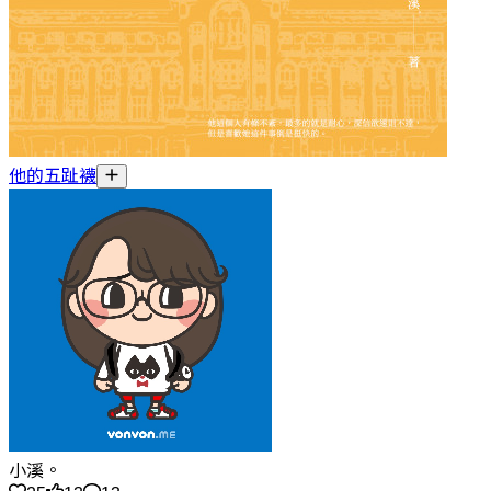
他的五趾襪
小溪。