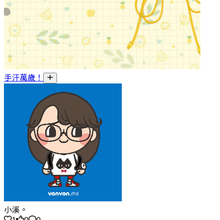
手汗萬歲！
小溪。