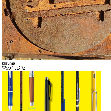
kuruma
55
31
2