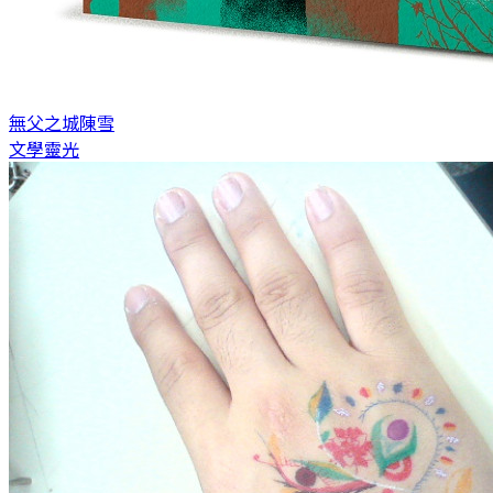
無父之城
陳雪
文學靈光