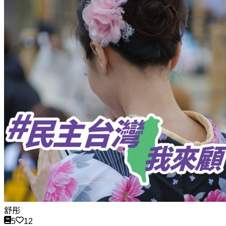
舒彤
5
12