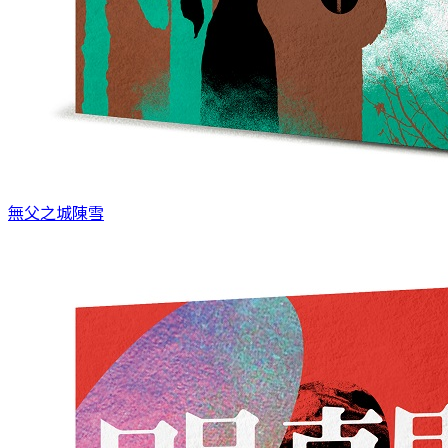
無父之城
陳雪