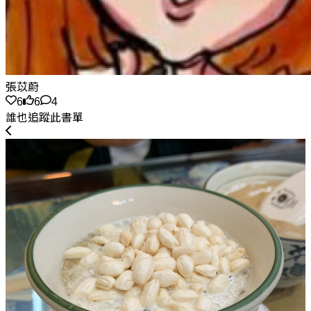
張苡蔚
6
6
4
誰也追蹤此書單