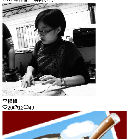
李穆梅
20
12
49