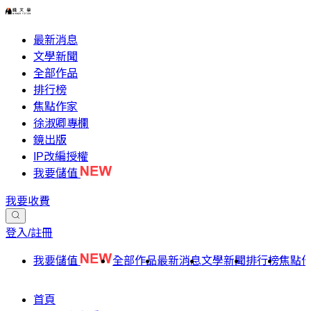
最新消息
文學新聞
全部作品
排行榜
焦點作家
徐淑卿專欄
鏡出版
IP改編授權
我要儲值
我要收費
登入/註冊
我要儲值
全部作品
最新消息
文學新聞
排行榜
焦點
首頁