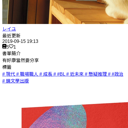
レイユ
最近更新
2019-09-15 19:13
5
1
書單簡介
有好康當然要分享
標籤
# 現代
# 職場職人
# 成長
# #BL
# 近未來
# 懸疑推理
# #政治
# 鏡文學出版