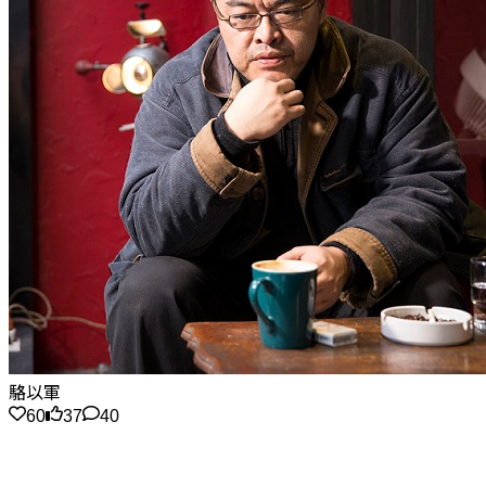
駱以軍
60
37
40