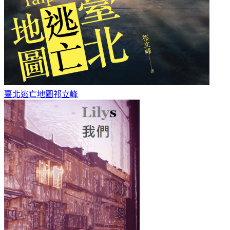
臺北逃亡地圖
祁立峰