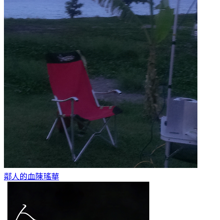
鄰人的血
陳瑤華