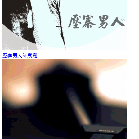
壓寨男人
許宸嘉