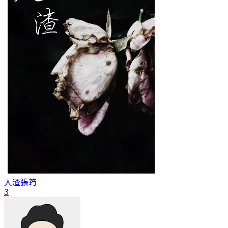
人渣
張筠
3