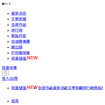
最新消息
文學新聞
全部作品
排行榜
焦點作家
徐淑卿專欄
鏡出版
IP改編授權
我要儲值
我要收費
登入/註冊
我要儲值
全部作品
最新消息
文學新聞
排行榜
焦點
首頁