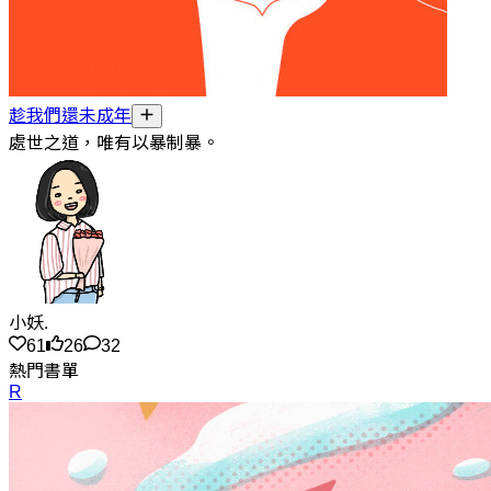
趁我們還未成年
處世之道，唯有以暴制暴。
小妖.
61
26
32
熱門書單
R