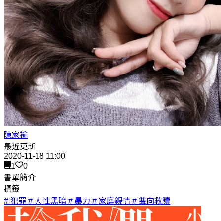
陳家褕
最近更新
2020-11-18 11:00
1
0
書單簡介
標籤
# 犯罪
# 人性黑暗
# 暴力
# 家庭親情
# 雙向救贖