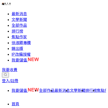
最新消息
文學新聞
全部作品
排行榜
焦點作家
徐淑卿專欄
鏡出版
IP改編授權
我要儲值
我要收費
登入/註冊
我要儲值
全部作品
最新消息
文學新聞
排行榜
焦點
首頁