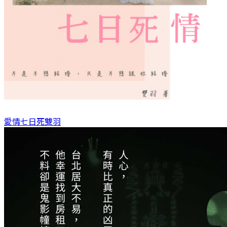
愛情七日死
雙羽