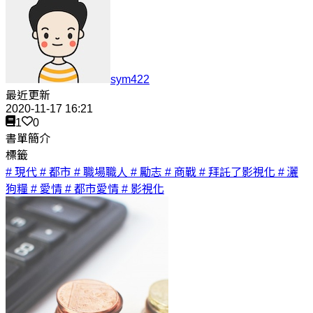
sym422
最近更新
2020-11-17 16:21
1
0
書單簡介
標籤
# 現代
# 都市
# 職場職人
# 勵志
# 商戰
# 拜託了影視化
# 灑
狗糧
# 愛情
# 都市愛情
# 影視化