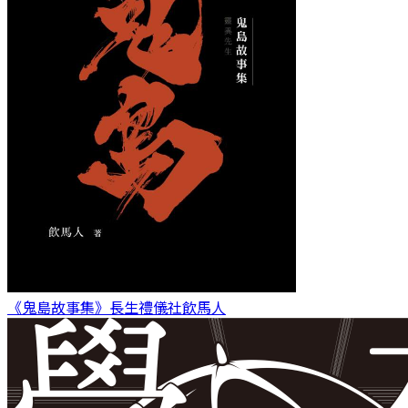
《鬼島故事集》長生禮儀社
飲馬人