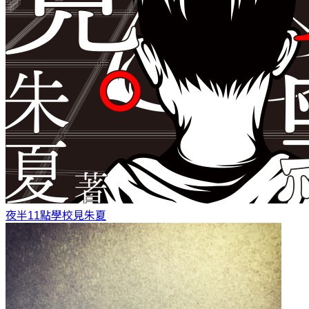
夜半11點學校見
朱夏