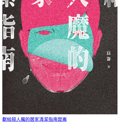
獻給殺人魔的居家清潔指南
崑崙