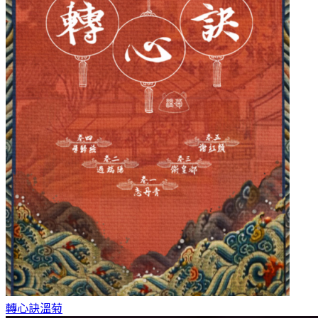
轉心訣
溫菊