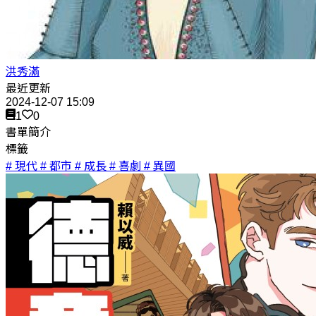
洪秀滿
最近更新
2024-12-07 15:09
1
0
書單簡介
標籤
# 現代
# 都市
# 成長
# 喜劇
# 異國