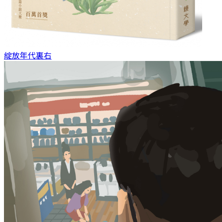
綻放年代
裏右