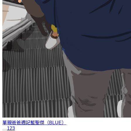
單親爸爸週記
藍聖傑（BLUE）
1
2
3