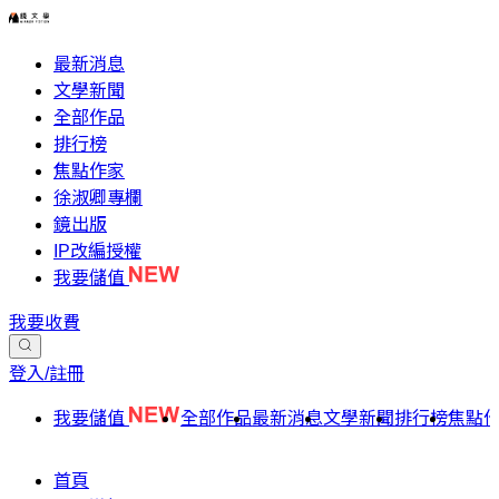
最新消息
文學新聞
全部作品
排行榜
焦點作家
徐淑卿專欄
鏡出版
IP改編授權
我要儲值
我要收費
登入/註冊
我要儲值
全部作品
最新消息
文學新聞
排行榜
焦點
首頁