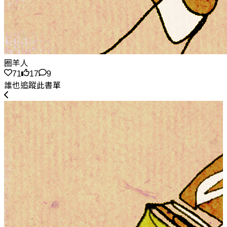
圈羊人
71
17
9
誰也追蹤此書單