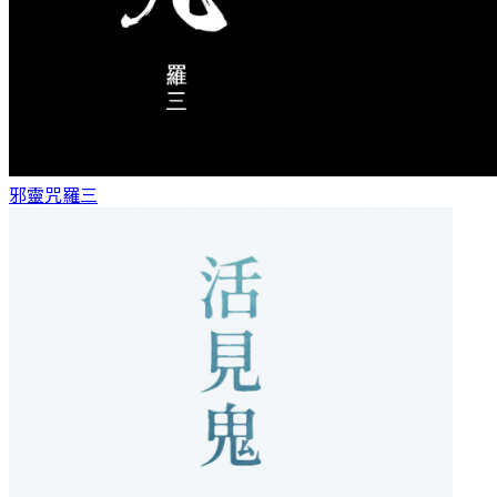
邪靈咒
羅三