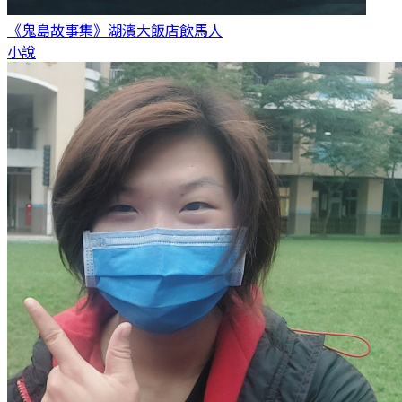
《鬼島故事集》湖濱大飯店
飲馬人
小說