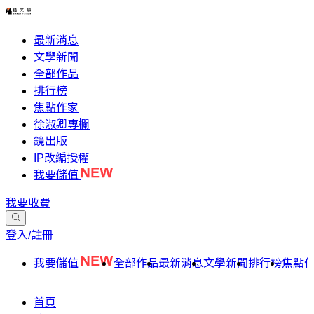
最新消息
文學新聞
全部作品
排行榜
焦點作家
徐淑卿專欄
鏡出版
IP改編授權
我要儲值
我要收費
登入/註冊
我要儲值
全部作品
最新消息
文學新聞
排行榜
焦點
首頁