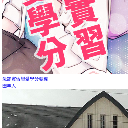
急診實習戀愛學分
糖翼
圈羊人