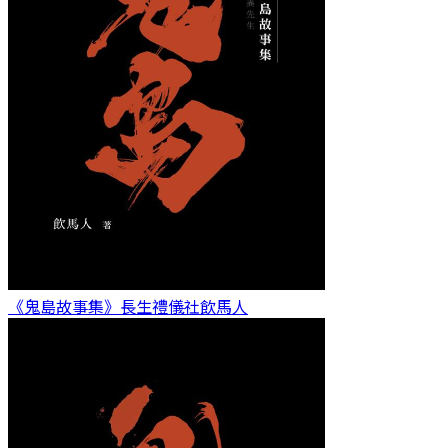
《鬼島故事集》長生禮儀社
飲馬人