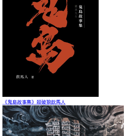
《鬼島故事集》殺破狼
飲馬人