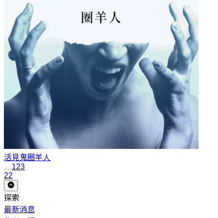
活見鬼
圈羊人
1
2
3
22
探索
最新消息