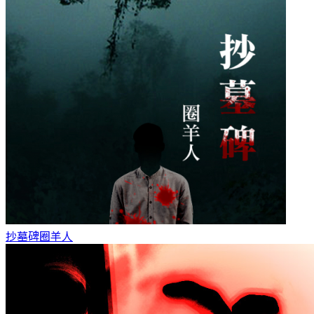
抄墓碑
圈羊人