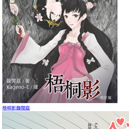
梧桐影
馥閒庭