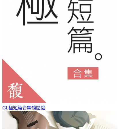
GL極短篇合集
馥閒庭