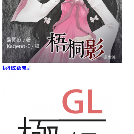
梧桐影
馥閒庭