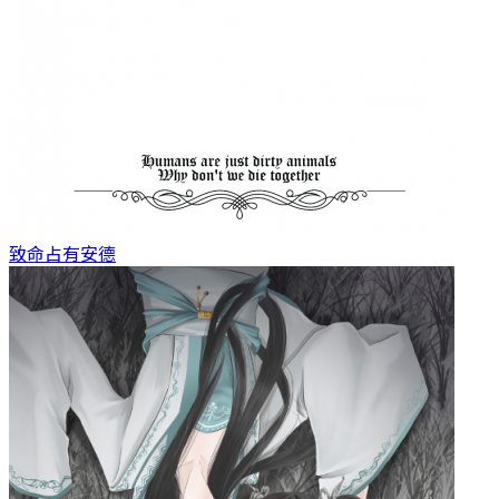
致命占有
安德