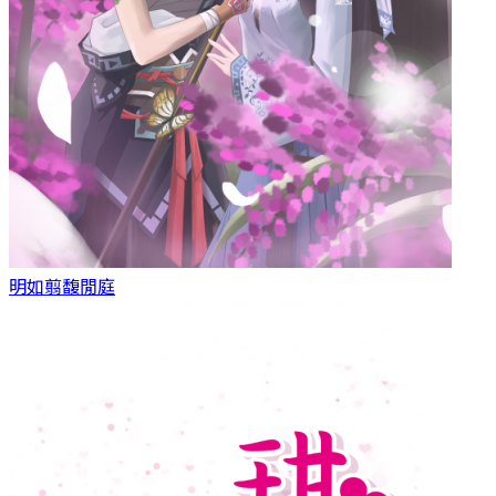
明如翦
馥閒庭