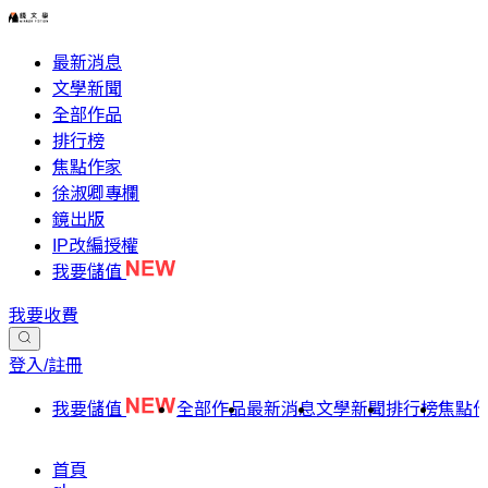
最新消息
文學新聞
全部作品
排行榜
焦點作家
徐淑卿專欄
鏡出版
IP改編授權
我要儲值
我要收費
登入/註冊
我要儲值
全部作品
最新消息
文學新聞
排行榜
焦點
首頁