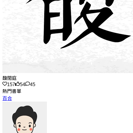
馥閒庭
157
54
45
熱門書單
百合