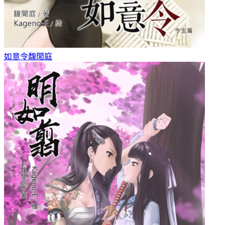
如意令
馥閒庭