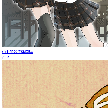
心上的公主
馥閒庭
百合