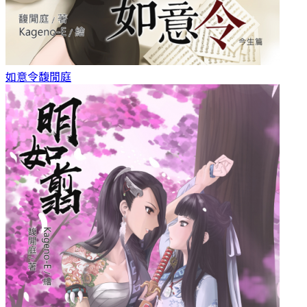
如意令
馥閒庭