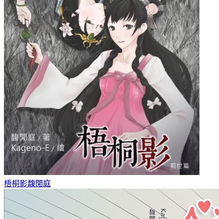
梧桐影
馥閒庭