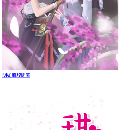
明如翦
馥閒庭