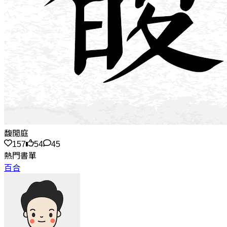
馥閒庭
157
54
45
熱門書單
百合