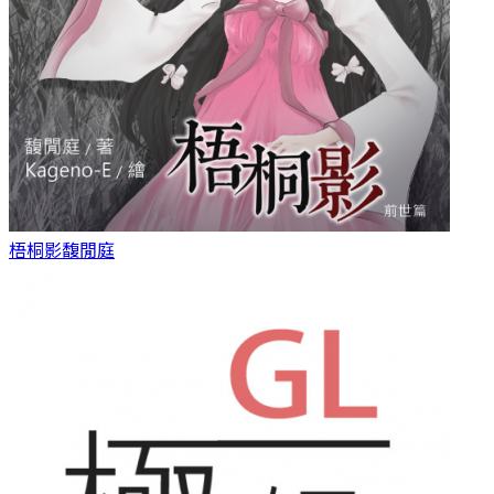
梧桐影
馥閒庭