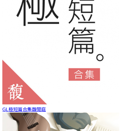
GL極短篇合集
馥閒庭