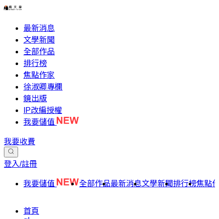
最新消息
文學新聞
全部作品
排行榜
焦點作家
徐淑卿專欄
鏡出版
IP改編授權
我要儲值
我要收費
登入/註冊
我要儲值
全部作品
最新消息
文學新聞
排行榜
焦點
首頁