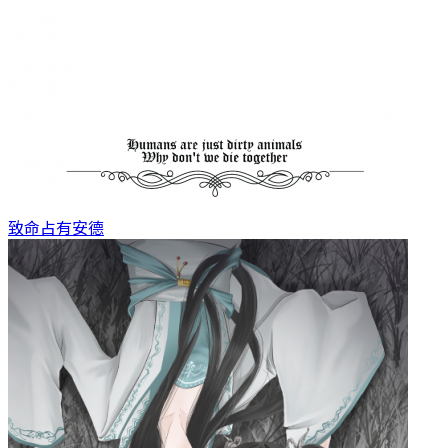
致命占有
安德